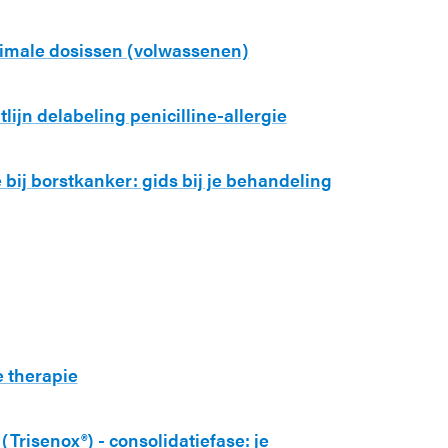
ximale dosissen (volwassenen)
tlijn delabeling penicilline-allergie
bij borstkanker: gids bij je behandeling
 therapie
(Trisenox®) - consolidatiefase: je