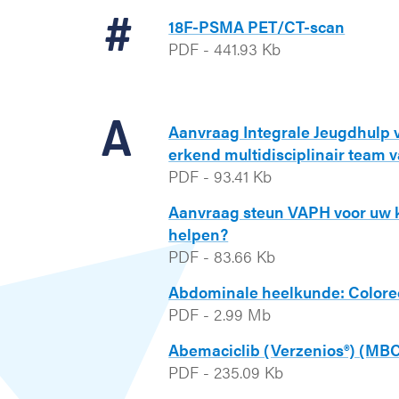
#
18F-PSMA PET/CT-scan
PDF
-
441.93 Kb
A
Aanvraag Integrale Jeugdhulp v
erkend multidisciplinair team 
PDF
-
93.41 Kb
Aanvraag steun VAPH voor uw k
helpen?
PDF
-
83.66 Kb
Abdominale heelkunde: Colorec
PDF
-
2.99 Mb
Abemaciclib (Verzenios®) (MBC)
PDF
-
235.09 Kb