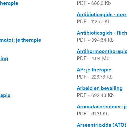
therapie
PDF
-
688.6 Kb
Antibioticagids - ma
PDF
-
112.77 Kb
Antibioticagids - Rich
mato): je therapie
PDF
-
394.64 Kb
Antihormoontherapie 
ling
PDF
-
4.04 Mb
AP: je therapie
PDF
-
226.78 Kb
Arbeid en bevalling
rapie
PDF
-
692.43 Kb
Aromataseremmer: je
PDF
-
61.31 Kb
Arseentrioxide (ATO) 