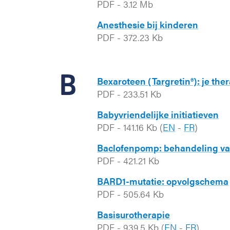
PDF
-
3.12 Mb
Anesthesie bij kinderen
PDF
-
372.23 Kb
B
Bexaroteen (Targretin®): je the
PDF
-
233.51 Kb
Babyvriendelijke initiatieven
PDF
-
141.16 Kb
(
EN
-
FR
)
Baclofenpomp: behandeling van
PDF
-
421.21 Kb
BARD1-mutatie: opvolgschema
PDF
-
505.64 Kb
Basisurotherapie
PDF
-
939.5 Kb
(
EN
-
FR
)