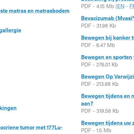
PDF
-
4.15 Mb
(
EN
-
F
uiste matras en matrasbodem
Bevacizumab (Mvasi®)
PDF
-
31.98 Kb
allergie
Bewegen bij kanker ti
PDF
-
6.47 Mb
Bewegen en sporten 
PDF
-
276.01 Kb
Bewegen Op Verwijz
PDF
-
213.88 Kb
Bewegen tijdens en n
aan?
jkingen
PDF
-
319.58 Kb
Bewegen tijdens uw
ocriene tumor met 177Lu-
PDF
-
1.5 Mb