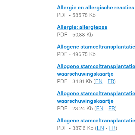
Allergie en allergische reacties
PDF
-
585.78 Kb
Allergie: allergiepas
PDF
-
50.88 Kb
Allogene stamceltransplantatie
PDF
-
496.75 Kb
Allogene stamceltransplantatie
waarschuwingskaartje
PDF
-
34.81 Kb
(
EN
-
FR
)
Allogene stamceltransplantatie
waarschuwingskaartje
PDF
-
23.24 Kb
(
EN
-
FR
)
Allogene stamceltransplantatie
PDF
-
387.16 Kb
(
EN
-
FR
)