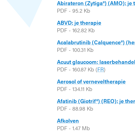
Abirateron (Zytiga®) (AMO): je 
PDF
-
95.2 Kb
ABVD: je therapie
PDF
-
162.82 Kb
Acalabrutinib (Calquence®) (he
PDF
-
100.31 Kb
Acuut glaucoom: laserbehande
PDF
-
160.87 Kb
(
FR
)
Aerosol of verneveltherapie
PDF
-
134.11 Kb
Afatinib (Giotrif®) (REO): je the
PDF
-
88.98 Kb
Afkolven
PDF
-
1.47 Mb