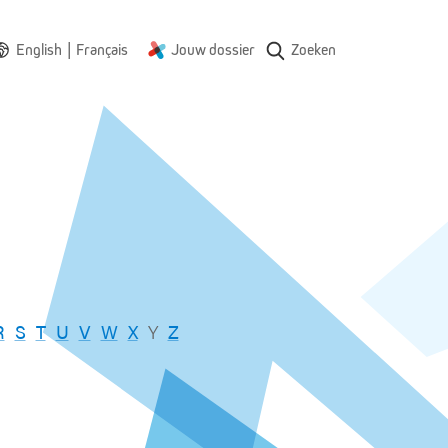
|
English
Français
Jouw dossier
Zoeken
R
S
T
U
V
W
X
Y
Z