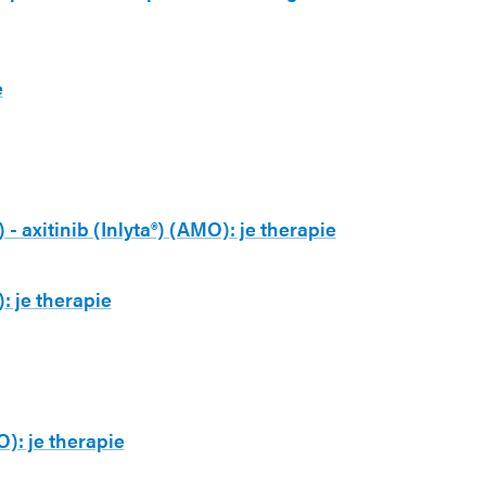
e
- axitinib (Inlyta®) (AMO): je therapie
: je therapie
O): je therapie