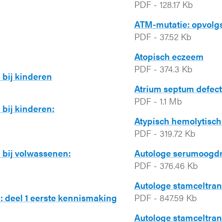
PDF
-
128.17 Kb
ATM-mutatie: opvol
PDF
-
37.52 Kb
Atopisch eczeem
PDF
-
374.3 Kb
 bij kinderen
Atrium septum defect:
PDF
-
1.1 Mb
 bij kinderen:
Atypisch hemolytisc
PDF
-
319.72 Kb
 bij volwassenen:
Autologe serumoogd
PDF
-
376.46 Kb
Autologe stamceltrans
: deel 1 eerste kennismaking
PDF
-
847.59 Kb
Autologe stamceltrans