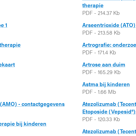
therapie
PDF
-
214.37 Kb
e 1
Arseentrioxide (ATO) 
PDF
-
213.58 Kb
 therapie
Artrografie: onderzo
PDF
-
171.4 Kb
ekaart
Artrose aan duim
PDF
-
165.29 Kb
Astma bij kinderen
PDF
-
1.66 Mb
 (AMO) - contactgegevens
Atezolizumab (Tecentr
Etoposide (Vepesid®):
PDF
-
120.33 Kb
rapie bij kinderen
Atezolizumab (Tecentr