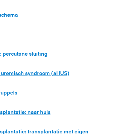
gschema
 percutane sluiting
h uremisch syndroom (aHUS)
ruppels
plantatie: naar huis
plantatie: transplantatie met eigen