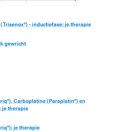
(Trisenox®) - inductiefase: je therapie
ek gewricht
iq®), Carboplatine (Paraplatin®) en
 je therapie
iq®): je therapie