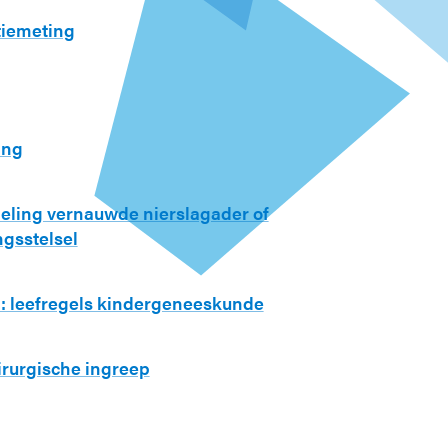
iemeting
ing
eling vernauwde nierslagader of
ngsstelsel
n: leefregels kindergeneeskunde
irurgische ingreep