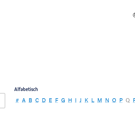
Alfabetisch
#
A
B
C
D
E
F
G
H
I
J
K
L
M
N
O
P
Q