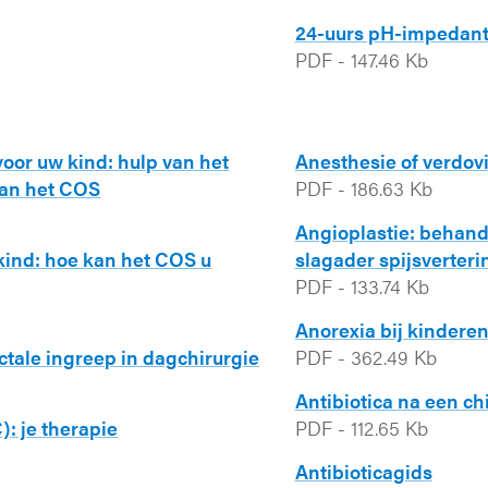
24-uurs pH-impedant
PDF
-
147.46 Kb
oor uw kind: hulp van het
Anesthesie of verdov
van het COS
PDF
-
186.63 Kb
Angioplastie: behand
ind: hoe kan het COS u
slagader spijsverteri
PDF
-
133.74 Kb
Anorexia bij kindere
tale ingreep in dagchirurgie
PDF
-
362.49 Kb
Antibiotica na een ch
: je therapie
PDF
-
112.65 Kb
Antibioticagids