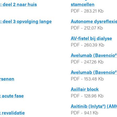
 deel 2 naar huis
stamcellen
PDF
-
283.21 Kb
: deel 3 opvolging lange
Autonome dysreflexi
PDF
-
212.07 Kb
AV-fistel bij dialyse
PDF
-
260.39 Kb
Avelumab (Bavencio®) 
PDF
-
247.26 Kb
Avelumab (Bavencio®)
rsenen
PDF
-
153.48 Kb
Axillair block
 acute fase
PDF
-
128.96 Kb
Axitinib (Inlyta®) (AM
 revalidatie
PDF
-
94.1 Kb