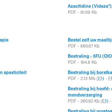
Azacitidine (Vidaza®):
PDF
-
81.09 Kb
rapie
Bestel zelf uw maalti
PDF
-
680.67 Kb
Bestraling - 5FU (DIO)
PDF
-
164.8 Kb
 spasticiteit
Bestraling bij borstk
PDF
-
2.13 Mb
(
EN
-
F
Bestraling bij hoofd-
mondverzorging
PDF
-
260.92 Kb
(
EN
Bestraling bij prosta