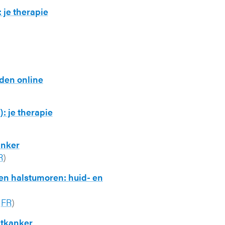
 je therapie
jden online
: je therapie
anker
R
)
 en halstumoren: huid- en
-
FR
)
atkanker