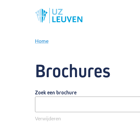
Home
B
r
o
Brochures
c
h
u
r
Zoek een brochure
e
s
Verwijderen