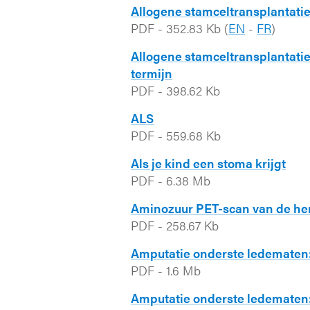
Allogene stamceltransplantatie:
PDF
-
352.83 Kb
(
EN
-
FR
)
Allogene stamceltransplantatie
termijn
PDF
-
398.62 Kb
ALS
PDF
-
559.68 Kb
Als je kind een stoma krijgt
PDF
-
6.38 Mb
Aminozuur PET-scan van de he
PDF
-
258.67 Kb
Amputatie onderste ledematen:
PDF
-
1.6 Mb
Amputatie onderste ledematen: