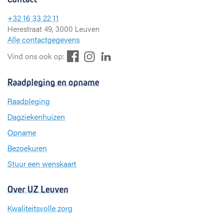
+32 16 33 22 11
Herestraat 49, 3000 Leuven
Alle contactgegevens
F
L
I
Vind ons ook op:
a
i
n
c
n
s
Raadpleging en opname
e
k
t
b
e
a
Raadpleging
o
d
g
Dagziekenhuizen
o
I
r
k
n
a
Opname
m
Bezoekuren
Stuur een wenskaart
Over UZ Leuven
Kwaliteitsvolle zorg