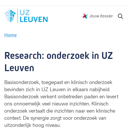
Z
Jouw dossier
o
e
Home
k
R
e
e
n
s
Research: onderzoek in UZ 
e
a
Leuven
r
c
Basisonderzoek, toegepast en klinisch onderzoek
h
bevinden zich in UZ Leuven in elkaars nabijheid.
:
Basisonderzoek verkent onbetreden paden en levert
o
n
ons onnoemelijk veel nieuwe inzichten. Klinisch
d
onderzoek vertaalt die inzichten naar een klinische
e
context. De synergie zorgt voor onderzoek van
r
uitzonderlijk hoog niveau.
z