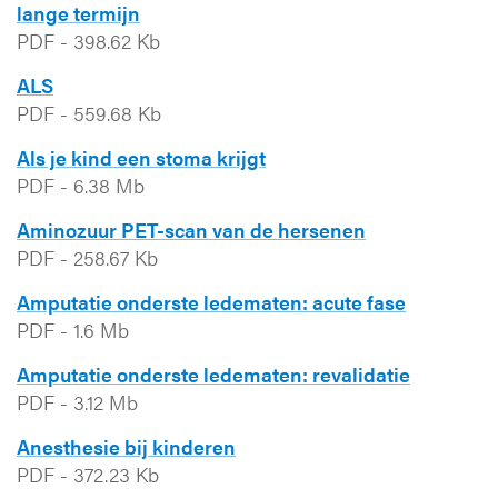
lange termijn
PDF
-
398.62 Kb
ALS
PDF
-
559.68 Kb
Als je kind een stoma krijgt
PDF
-
6.38 Mb
Aminozuur PET-scan van de hersenen
PDF
-
258.67 Kb
Amputatie onderste ledematen: acute fase
PDF
-
1.6 Mb
Amputatie onderste ledematen: revalidatie
PDF
-
3.12 Mb
Anesthesie bij kinderen
PDF
-
372.23 Kb