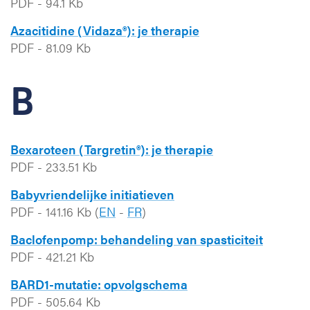
PDF
-
94.1 Kb
Azacitidine (Vidaza®): je therapie
PDF
-
81.09 Kb
B
Bexaroteen (Targretin®): je therapie
PDF
-
233.51 Kb
Babyvriendelijke initiatieven
PDF
-
141.16 Kb
(
EN
-
FR
)
Baclofenpomp: behandeling van spasticiteit
PDF
-
421.21 Kb
BARD1-mutatie: opvolgschema
PDF
-
505.64 Kb