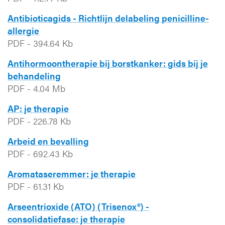
Antibioticagids - Richtlijn delabeling penicilline-
allergie
PDF
-
394.64 Kb
Antihormoontherapie bij borstkanker: gids bij je
behandeling
PDF
-
4.04 Mb
AP: je therapie
PDF
-
226.78 Kb
Arbeid en bevalling
PDF
-
692.43 Kb
Aromataseremmer: je therapie
PDF
-
61.31 Kb
Arseentrioxide (ATO) (Trisenox®) -
consolidatiefase: je therapie