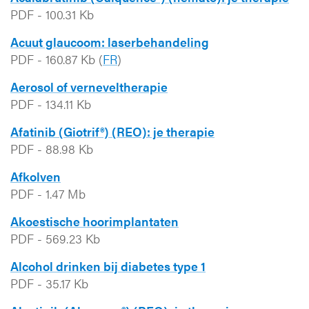
PDF
-
100.31 Kb
Acuut glaucoom: laserbehandeling
PDF
-
160.87 Kb
(
FR
)
Aerosol of verneveltherapie
PDF
-
134.11 Kb
Afatinib (Giotrif®) (REO): je therapie
PDF
-
88.98 Kb
Afkolven
PDF
-
1.47 Mb
Akoestische hoorimplantaten
PDF
-
569.23 Kb
Alcohol drinken bij diabetes type 1
PDF
-
35.17 Kb