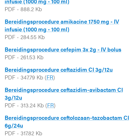
infusie (1000 mg - 100 ml)
PDF
-
888.2 Kb
Bereidingsprocedure amikacine 1750 mg - IV
infusie (1000 mg - 100 ml)
PDF
-
284.55 Kb
Bereidingsprocedure cefepim 3x 2g - IV bolus
PDF
-
261.53 Kb
Bereidingsprocedure ceftazidim CI 3g/12u
PDF
-
347.79 Kb
(
FR
)
Bereidingsprocedure ceftazidim-avibactam CI
3g/12u
PDF
-
313.24 Kb
(
FR
)
Bereidingsprocedure ceftolozaan-tazobactam CI
6g/24u
PDF
-
317.82 Kb