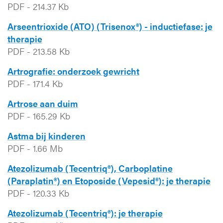
PDF
-
214.37 Kb
Arseentrioxide (ATO) (Trisenox®) - inductiefase: je
therapie
PDF
-
213.58 Kb
Artrografie: onderzoek gewricht
PDF
-
171.4 Kb
Artrose aan duim
PDF
-
165.29 Kb
Astma bij kinderen
PDF
-
1.66 Mb
Atezolizumab (Tecentriq®), Carboplatine
(Paraplatin®) en Etoposide (Vepesid®): je therapie
PDF
-
120.33 Kb
Atezolizumab (Tecentriq®): je therapie