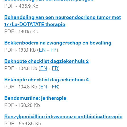
PDF
-
436.9 Kb
Behandeling van een neuroendocriene tumor met
177Lu-DOTATATE therapie
PDF
-
180.15 Kb
Bekkenbodem na zwangerschap en bevalling
PDF
-
183.1 Kb
(
EN
-
FR
)
Beknopte checklist dagziekenhuis 2
PDF
-
104.8 Kb
(
EN
-
FR
)
Beknopte checklist dagziekenhuis 4
PDF
-
104.8 Kb
(
EN
-
FR
)
Bendamustine: je therapie
PDF
-
158.28 Kb
Benzylpenicilline intraveneuze antibioticatherapie
PDF
-
556.85 Kb