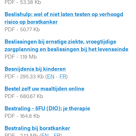
PDF
-
53.38 Kb
Beslishulp: wel of niet laten testen op verhoogd
risico op borstkanker
PDF
-
50.77 Kb
Beslissingen bij ernstige ziekte, vroegtijdige
zorgplanning en beslissingen bij het levenseinde
PDF
-
1.19 Mb
Besnijdenis bij kinderen
PDF
-
295.33 Kb
(
EN
-
FR
)
Bestel zelf uw maaltijden online
PDF
-
680.67 Kb
Bestraling - 5FU (DIO): je therapie
PDF
-
164.8 Kb
Bestraling bij borstkanker
PDF
-
2.13 Mb
(
EN
-
FR
)