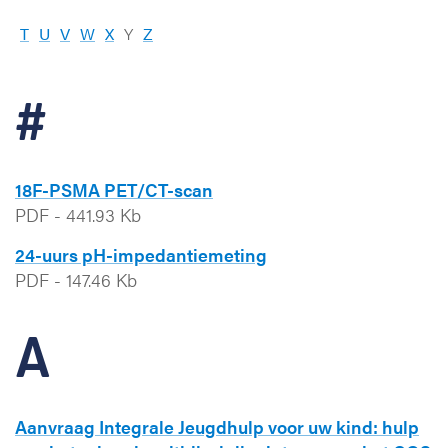
T
U
V
W
X
Y
Z
#
18F-PSMA PET/CT-scan
PDF
-
441.93 Kb
24-uurs pH-impedantiemeting
PDF
-
147.46 Kb
A
Aanvraag Integrale Jeugdhulp voor uw kind: hulp