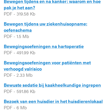
Bewegen tijdens en na kanker: waarom en hoe
pak je het aan?
PDF
-
319.58 Kb
Bewegen tijdens uw ziekenhuisopname:
oefenschema
PDF
-
1.5 Mb
Bewegingsoefeningen na hartoperatie
PDF
-
491.99 Kb
Bewegingsoefeningen voor patiënten met
verhoogd valrisico
PDF
-
2.33 Mb
Bewuste sedatie bij kaakheelkundige ingrepen
PDF
-
591.86 Kb
Bezoek van een huisdier in het huisdierenlokaal
PDF
-
6 Mb