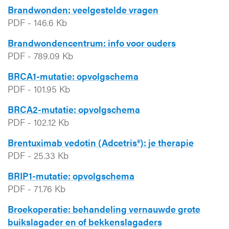
Brandwonden: veelgestelde vragen
PDF
-
146.6 Kb
Brandwondencentrum: info voor ouders
PDF
-
789.09 Kb
BRCA1-mutatie: opvolgschema
PDF
-
101.95 Kb
BRCA2-mutatie: opvolgschema
PDF
-
102.12 Kb
Brentuximab vedotin (Adcetris®): je therapie
PDF
-
25.33 Kb
BRIP1-mutatie: opvolgschema
PDF
-
71.76 Kb
Broekoperatie: behandeling vernauwde grote
buikslagader en of bekkenslagaders