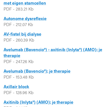
met eigen stamcellen
PDF
-
283.21 Kb
Autonome dysreflexie
PDF
-
212.07 Kb
AV-fistel bij dialyse
PDF
-
260.39 Kb
Avelumab (Bavencio®) - axitinib (Inlyta®) (AMO): je
therapie
PDF
-
247.26 Kb
Avelumab (Bavencio®): je therapie
PDF
-
153.48 Kb
Axillair block
PDF
-
128.96 Kb
Axitinib (Inlyta®) (AMO): je therapie