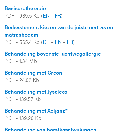
Basisurotherapie
PDF
-
939.5 Kb
(
EN
-
FR
)
Bedsystemen: kiezen van de juiste matras en
matrasbodem
PDF
-
565.4 Kb
(
DE
-
EN
-
FR
)
Behandeling bovenste luchtwegallergie
PDF
-
1.34 Mb
Behandeling met Creon
PDF
-
24.02 Kb
Behandeling met Jyseleca
PDF
-
139.57 Kb
Behandeling met Xeljanz®
PDF
-
139.26 Kb
Behandeling van borstkasafwijkingen