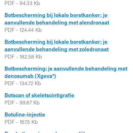
PDF
-
94.33 Kb
Botbescherming bij lokale borstkanker: je
aanvullende behandeling met alendronaat
PDF
-
124.44 Kb
Botbescherming bij lokale borstkanker: je
aanvullende behandeling met zoledronaat
PDF
-
182.58 Kb
Botbescherming: je aanvullende behandeling met
denosumab (Xgeva®)
PDF
-
134.72 Kb
Botscan of skeletscintigrafie
PDF
-
99.67 Kb
Botuline-injectie
PDF
-
167.5 Kb