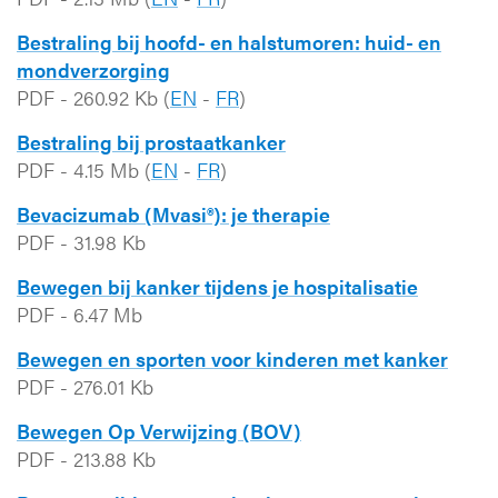
Bestraling bij hoofd- en halstumoren: huid- en
mondverzorging
PDF
-
260.92 Kb
(
EN
-
FR
)
Bestraling bij prostaatkanker
PDF
-
4.15 Mb
(
EN
-
FR
)
Bevacizumab (Mvasi®): je therapie
PDF
-
31.98 Kb
Bewegen bij kanker tijdens je hospitalisatie
PDF
-
6.47 Mb
Bewegen en sporten voor kinderen met kanker
PDF
-
276.01 Kb
Bewegen Op Verwijzing (BOV)
PDF
-
213.88 Kb