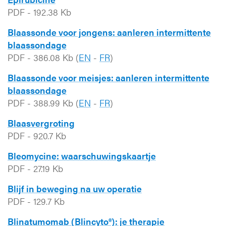
PDF
-
192.38 Kb
Blaassonde voor jongens: aanleren intermittente
blaassondage
PDF
-
386.08 Kb
(
EN
-
FR
)
Blaassonde voor meisjes: aanleren intermittente
blaassondage
PDF
-
388.99 Kb
(
EN
-
FR
)
Blaasvergroting
PDF
-
920.7 Kb
Bleomycine: waarschuwingskaartje
PDF
-
27.19 Kb
Blijf in beweging na uw operatie
PDF
-
129.7 Kb
Blinatumomab (Blincyto®): je therapie