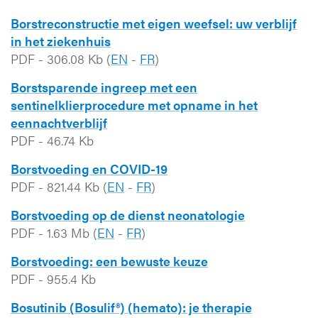
Borstreconstructie met eigen weefsel: uw verblijf
in het ziekenhuis
PDF
-
306.08 Kb
(
EN
-
FR
)
Borstsparende ingreep met een
sentinelklierprocedure met opname in het
eennachtverblijf
PDF
-
46.74 Kb
Borstvoeding en COVID-19
PDF
-
821.44 Kb
(
EN
-
FR
)
Borstvoeding op de dienst neonatologie
PDF
-
1.63 Mb
(
EN
-
FR
)
Borstvoeding: een bewuste keuze
PDF
-
955.4 Kb
Bosutinib (Bosulif®) (hemato): je therapie