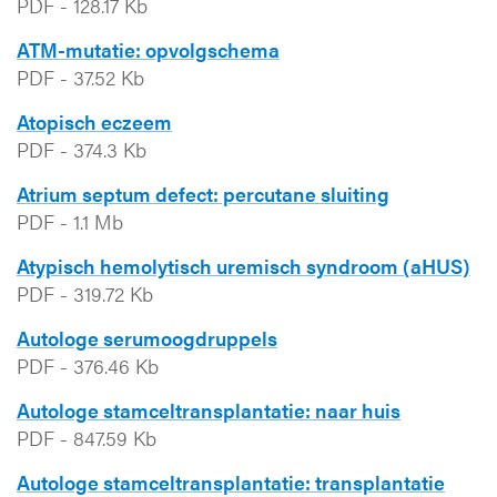
PDF
-
128.17 Kb
ATM-mutatie: opvolgschema
PDF
-
37.52 Kb
Atopisch eczeem
PDF
-
374.3 Kb
Atrium septum defect: percutane sluiting
PDF
-
1.1 Mb
Atypisch hemolytisch uremisch syndroom (aHUS)
PDF
-
319.72 Kb
Autologe serumoogdruppels
PDF
-
376.46 Kb
Autologe stamceltransplantatie: naar huis
PDF
-
847.59 Kb
Autologe stamceltransplantatie: transplantatie