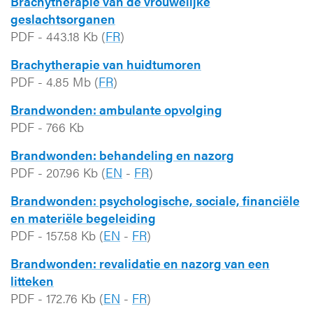
Brachytherapie van de vrouwelijke
geslachtsorganen
PDF
-
443.18 Kb
(
FR
)
Brachytherapie van huidtumoren
PDF
-
4.85 Mb
(
FR
)
Brandwonden: ambulante opvolging
PDF
-
766 Kb
Brandwonden: behandeling en nazorg
PDF
-
207.96 Kb
(
EN
-
FR
)
Brandwonden: psychologische, sociale, financiële
en materiële begeleiding
PDF
-
157.58 Kb
(
EN
-
FR
)
Brandwonden: revalidatie en nazorg van een
litteken
PDF
-
172.76 Kb
(
EN
-
FR
)