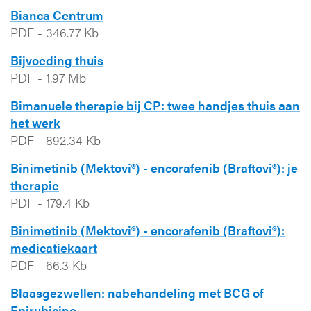
Bianca Centrum
PDF
-
346.77 Kb
Bijvoeding thuis
PDF
-
1.97 Mb
Bimanuele therapie bij CP: twee handjes thuis aan
het werk
PDF
-
892.34 Kb
Binimetinib (Mektovi®) - encorafenib (Braftovi®): je
therapie
PDF
-
179.4 Kb
Binimetinib (Mektovi®) - encorafenib (Braftovi®):
medicatiekaart
PDF
-
66.3 Kb
Blaasgezwellen: nabehandeling met BCG of
Epirubicine