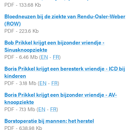
PDF
-
133.68 Kb
Bloedneuzen bij de ziekte van Rendu-Osler-Weber
(ROW)
PDF
-
223.6 Kb
Bob Prikkel krijgt een bijzonder vriendje -
Sinusknoopziekte
PDF
-
6.46 Mb
(
EN
-
FR
)
Boris Prikkel krijgt een beresterk vriendje - ICD bij
kinderen
PDF
-
3.18 Mb
(
EN
-
FR
)
Boris Prikkel krijgt een bijzonder vriendje - AV-
knoopziekte
PDF
-
7.13 Mb
(
EN
-
FR
)
Borstoperatie bij mannen: het herstel
PDF
-
638.98 Kb