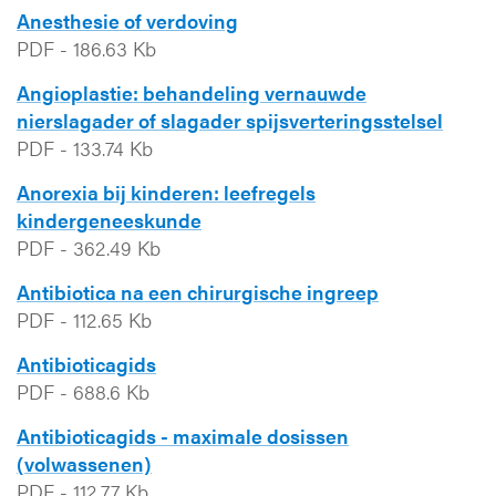
Anesthesie of verdoving
PDF
-
186.63 Kb
Angioplastie: behandeling vernauwde
nierslagader of slagader spijsverteringsstelsel
PDF
-
133.74 Kb
Anorexia bij kinderen: leefregels
kindergeneeskunde
PDF
-
362.49 Kb
Antibiotica na een chirurgische ingreep
PDF
-
112.65 Kb
Antibioticagids
PDF
-
688.6 Kb
Antibioticagids - maximale dosissen
(volwassenen)
PDF
-
112.77 Kb