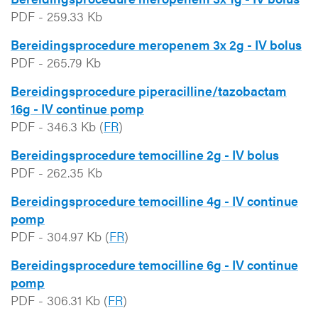
PDF
-
259.33 Kb
Bereidingsprocedure meropenem 3x 2g - IV bolus
PDF
-
265.79 Kb
Bereidingsprocedure piperacilline/tazobactam
16g - IV continue pomp
PDF
-
346.3 Kb
(
FR
)
Bereidingsprocedure temocilline 2g - IV bolus
PDF
-
262.35 Kb
Bereidingsprocedure temocilline 4g - IV continue
pomp
PDF
-
304.97 Kb
(
FR
)
Bereidingsprocedure temocilline 6g - IV continue
pomp
PDF
-
306.31 Kb
(
FR
)