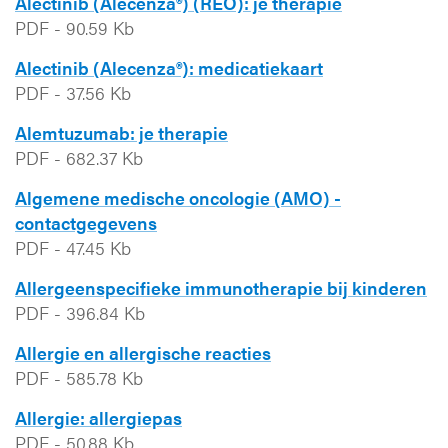
Alectinib (Alecenza®) (REO): je therapie
PDF
-
90.59 Kb
Alectinib (Alecenza®): medicatiekaart
PDF
-
37.56 Kb
Alemtuzumab: je therapie
PDF
-
682.37 Kb
Algemene medische oncologie (AMO) -
contactgegevens
PDF
-
47.45 Kb
Allergeenspecifieke immunotherapie bij kinderen
PDF
-
396.84 Kb
Allergie en allergische reacties
PDF
-
585.78 Kb
Allergie: allergiepas
PDF
-
50.88 Kb