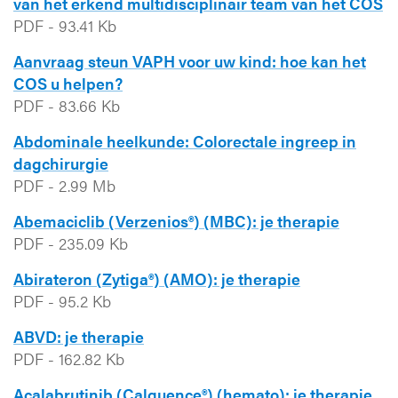
van het erkend multidisciplinair team van het COS
PDF
-
93.41 Kb
Aanvraag steun VAPH voor uw kind: hoe kan het
COS u helpen?
PDF
-
83.66 Kb
Abdominale heelkunde: Colorectale ingreep in
dagchirurgie
PDF
-
2.99 Mb
Abemaciclib (Verzenios®) (MBC): je therapie
PDF
-
235.09 Kb
Abirateron (Zytiga®) (AMO): je therapie
PDF
-
95.2 Kb
ABVD: je therapie
PDF
-
162.82 Kb
Acalabrutinib (Calquence®) (hemato): je therapie