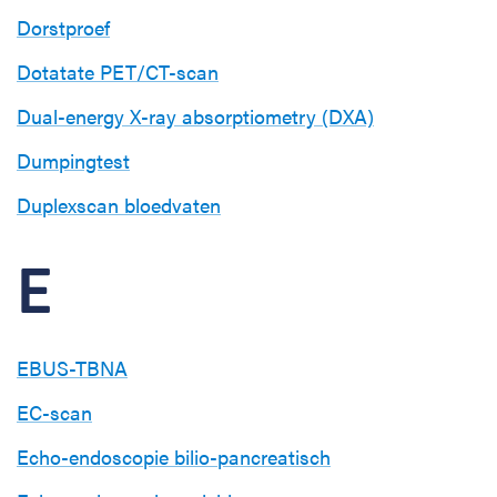
Dorstproef
Dotatate PET/CT-scan
Dual-energy X-ray absorptiometry (DXA)
Dumpingtest
Duplexscan bloedvaten
E
EBUS-TBNA
EC-scan
Echo-endoscopie bilio-pancreatisch