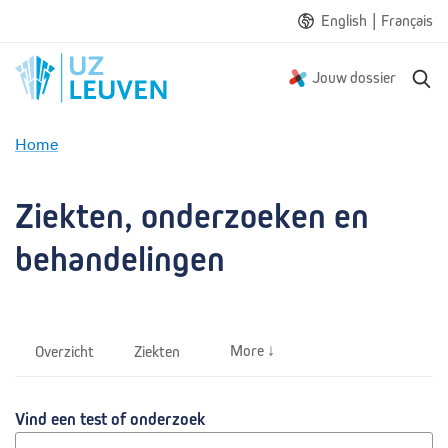
|
English
Français
Z
Jouw dossier
o
e
Home
k
Z
e
i
n
e
Ziekten, onderzoeken en 
k
t
behandelingen
e
n
,
o
More ↓
Overzicht
Ziekten
n
d
e
Vind een test of onderzoek
r
z