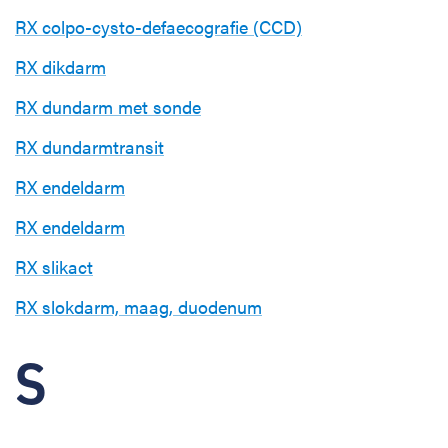
RX colpo-cysto-defaecografie (CCD)
RX dikdarm
RX dundarm met sonde
RX dundarmtransit
RX endeldarm
RX endeldarm
RX slikact
RX slokdarm, maag, duodenum
S