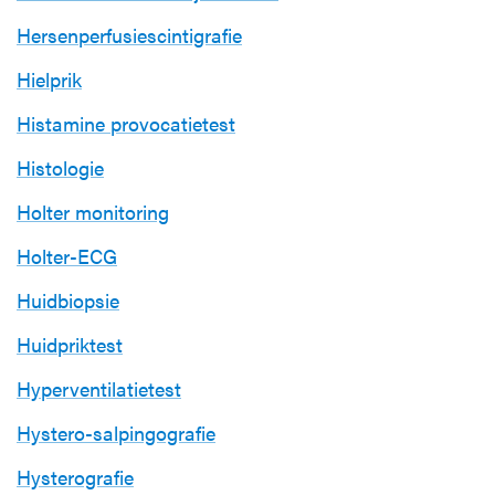
Hersenperfusiescintigrafie
Hielprik
Histamine provocatietest
Histologie
Holter monitoring
Holter-ECG
Huidbiopsie
Huidpriktest
Hyperventilatietest
Hystero-salpingografie
Hysterografie