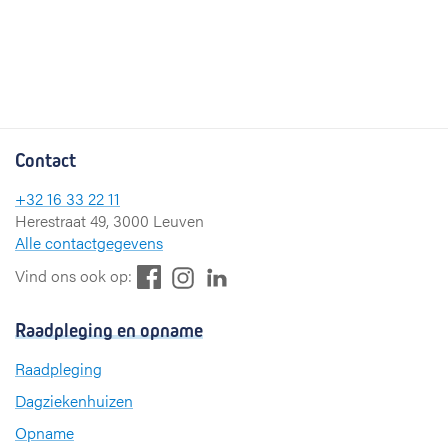
Contact
+32 16 33 22 11
Herestraat 49, 3000 Leuven
Alle contactgegevens
F
L
I
Vind ons ook op:
a
i
n
c
n
s
Raadpleging en opname
e
k
t
b
e
a
Raadpleging
o
d
g
Dagziekenhuizen
o
I
r
k
n
a
Opname