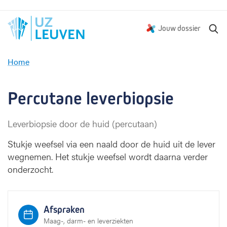
Z
Jouw dossier
o
e
Home
k
P
e
e
n
r
Percutane leverbiopsie
c
u
Leverbiopsie door de huid (percutaan)
t
a
Stukje weefsel via een naald door de huid uit de lever
n
wegnemen. Het stukje weefsel wordt daarna verder
e
onderzocht.
l
e
v
e
Afspraken
r
Maag-, darm- en leverziekten
b