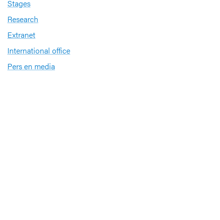
Stages
Research
Extranet
International office
Pers en media
Onze verdiensten
Babyvriendelijk Ziekenhuis
Sinds 2008 heeft UZ Leuven het internationale
kwaliteitslabel ‘
Babyvriendelijk Ziekenhuis
’
Sportbedrijf
UZ Leuven investeert in de gezondheid van zijn
medewerkers op het gebied van sporten en
bewegen. Daarom ontving het ziekenhuis het label
Sportbedrijf van Sport Vlaanderen.