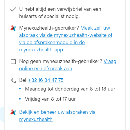
i
U hebt altijd een verwijsbrief van een
o
huisarts of specialist nodig.
p
s
Mynexuzhealth-gebruiker?
Maak zelf uw
i
afspraak via de mynexuzhealth-website of
e
via de afsprakenmodule in de
mynexuzhealth-app
.
Nog geen mynexuzhealth-gebruiker?
Vraag
online een afspraak aan
.
Bel
+32 16 34 47 75
Maandag tot donderdag van 8 tot 18 uur
Vrijdag van 8 tot 17 uur
Bekijk en beheer uw afspraken via
mynexuzhealth
.