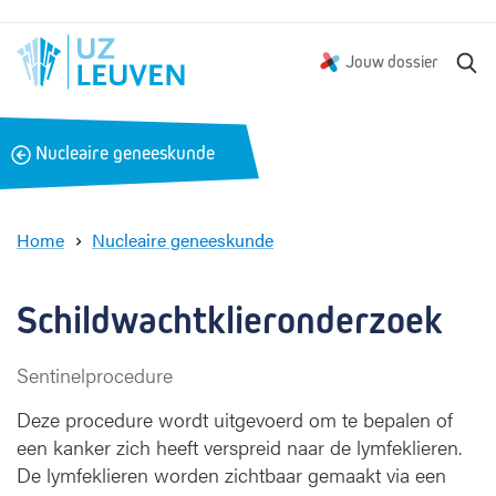
Z
Jouw dossier
o
e
k
B
Nucleaire geneeskunde
e
a
n
c
k
Home
Nucleaire geneeskunde
S
c
h
Schildwachtklieronderzoek
i
l
Sentinelprocedure
d
w
Deze procedure wordt uitgevoerd om te bepalen of
a
een kanker zich heeft verspreid naar de lymfeklieren.
c
De lymfeklieren worden zichtbaar gemaakt via een
h