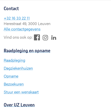
Contact
+32 16 33 22 11
Herestraat 49, 3000 Leuven
Alle contactgegevens
F
L
I
Vind ons ook op:
a
i
n
c
n
s
Raadpleging en opname
e
k
t
b
e
a
Raadpleging
o
d
g
Dagziekenhuizen
o
I
r
k
n
a
Opname
m
Bezoekuren
Stuur een wenskaart
Over UZ Leuven