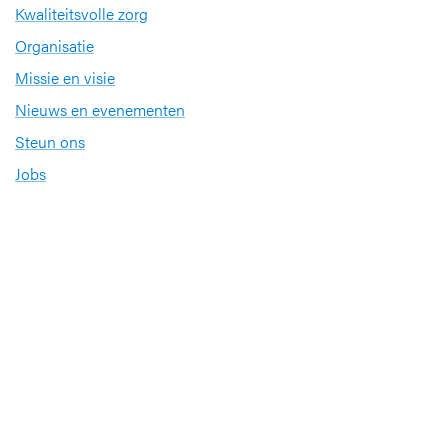
Kwaliteitsvolle zorg
Organisatie
Missie en visie
Nieuws en evenementen
Steun ons
Jobs
Professionals
Klinische studies
Opleiding
Stages
Research
Extranet
International office