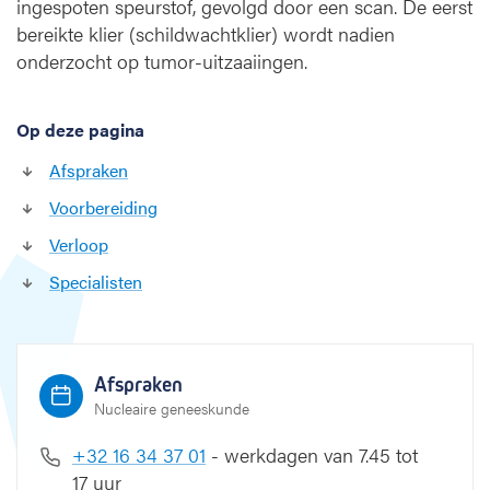
ingespoten speurstof, gevolgd door een scan. De eerst
t
k
bereikte klier (schildwachtklier) wordt nadien
l
onderzocht op tumor-uitzaaiingen.
i
e
r
Op deze pagina
o
Afspraken
n
d
Voorbereiding
e
Verloop
r
z
Specialisten
o
e
k
Afspraken
Nucleaire geneeskunde
+32 16 34 37 0
1
- werkdagen van 7.45 tot
17 uur