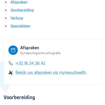
Afspraken
e
Voorbereiding
e
c
Verloop
h
o
Specialisten
g
r
a
f
Afspraken
i
Gynaecologische echografie
e
+32 16 34 36 42
Bekijk uw afspraken via mynexuzhealth
.
Voorbereiding