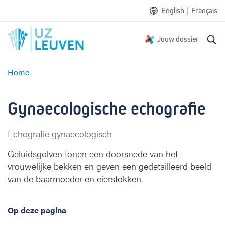
|
English
Français
Z
Jouw dossier
o
e
Home
k
G
e
y
n
n
Gynaecologische echografie
a
e
Echografie gynaecologisch
c
o
Geluidsgolven tonen een doorsnede van het
l
vrouwelijke bekken en geven een gedetailleerd beeld
o
van de baarmoeder en eierstokken.
g
i
s
Op deze pagina
c
h