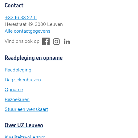
Contact
+32 16 33 22 11
Herestraat 49, 3000 Leuven
Alle contactgegevens
F
L
I
Vind ons ook op:
a
i
n
c
n
s
Raadpleging en opname
e
k
t
b
e
a
Raadpleging
o
d
g
Dagziekenhuizen
o
I
r
k
n
a
Opname
m
Bezoekuren
Stuur een wenskaart
Over UZ Leuven
Kwaliteitsvolle zorg