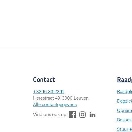
Contact
Raad
+32 16 33 22 11
Raadpl
Herestraat 49, 3000 Leuven
Dagzie
Alle contactgegevens
Opnam
F
L
I
Vind ons ook op:
Bezoek
a
i
n
c
n
s
Stuur 