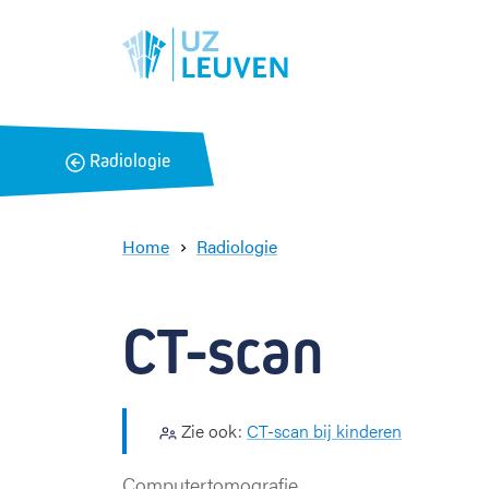
B
Radiologie
a
c
k
Home
Radiologie
C
T
-
CT-scan
s
c
a
n
Zie ook:
CT-scan bij kinderen
Computertomografie