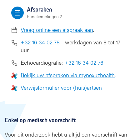
e
Afspraken
e
Functiemetingen 2
c
h
Vraag online een afspraak aan
.
o
c
+32 16 34 02 78
- werkdagen van 8 tot 17
a
uur
r
d
Echocardiografie:
+32 16 34 02 76
i
Bekijk uw afspraken via mynexuzhealth
.
o
g
Verwijsformulier voor (huis)artsen
r
a
f
i
e
Enkel op medisch voorschrift
(
T
Voor dit onderzoek hebt u altijd een voorschrift van
E