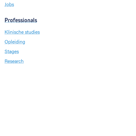
Jobs
Professionals
Klinische studies
Opleiding
Stages
Research
Extranet
International office
Pers en media
Onze verdiensten
Babyvriendelijk Ziekenhuis
Sinds 2008 heeft UZ Leuven het internationale