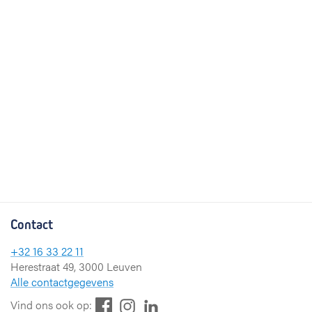
Contact
+32 16 33 22 11
Herestraat 49, 3000 Leuven
Alle contactgegevens
F
L
I
Vind ons ook op: