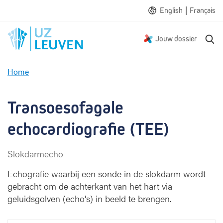
|
English
Français
Z
Jouw dossier
o
e
Home
k
T
e
r
n
a
Transoesofagale 
n
s
echocardiografie (TEE)
o
e
Slokdarmecho
s
o
Echografie waarbij een sonde in de slokdarm wordt
f
gebracht om de achterkant van het hart via
a
geluidsgolven (echo's) in beeld te brengen.
g
a
l