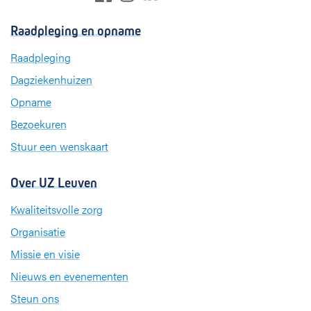
a
i
n
c
n
s
Raadpleging en opname
e
k
t
b
e
a
Raadpleging
o
d
g
Dagziekenhuizen
o
I
r
k
n
a
Opname
m
Bezoekuren
Stuur een wenskaart
Over UZ Leuven
Kwaliteitsvolle zorg
Organisatie
Missie en visie
Nieuws en evenementen
Steun ons