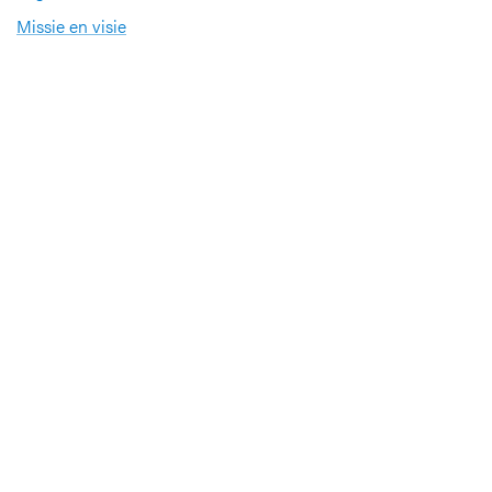
Missie en visie
Nieuws en evenementen
Steun ons
Jobs
Professionals
Klinische studies
Opleiding
Stages
Research
Extranet
International office
Pers en media