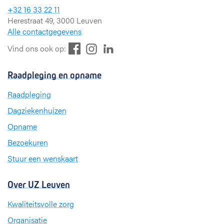
+32 16 33 22 11
Herestraat 49, 3000 Leuven
Alle contactgegevens
F
L
I
Vind ons ook op:
a
i
n
c
n
s
Raadpleging en opname
e
k
t
b
e
a
Raadpleging
o
d
g
Dagziekenhuizen
o
I
r
k
n
a
Opname
m
Bezoekuren
Stuur een wenskaart
Over UZ Leuven
Kwaliteitsvolle zorg
Organisatie