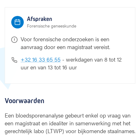
n
a
n
Afspraken
a
Forensische geneeskunde
l
y
Voor forensische onderzoeken is een
s
aanvraag door een magistraat vereist.
e
+32 16 33 65 55
- werkdagen van 8 tot 12
uur en van 13 tot 16 uur
Voorwaarden
Een bloedsporenanalyse gebeurt enkel op vraag van
een magistraat en idealiter in samenwerking met het
gerechtelijk labo (LTWP) voor bijkomende staalnames.