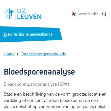
Z
Jouw dossier
o
e
k
B
Forensische geneeskunde
e
a
n
c
k
Home
Forensische geneeskunde
B
l
o
Bloedsporenanalyse
e
d
Bloedsporenpatroonanalyse (BPA)
s
p
Studie en beschrijving van de vorm, grootte, locatie en
o
verdeling of concentratie van bloedsporen op een
r
plaats delict of op voorwerpen van op de plaats delict.
e