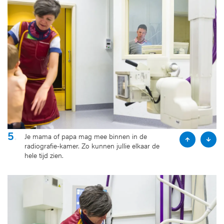
o
l
u
i
s
d
s
e
l
i
d
e
5
.
Je mama of papa mag mee binnen in de
P
N
radiografie-kamer. Zo kunnen jullie elkaar de
r
e
hele tijd zien.
e
x
v
t
i
s
o
l
u
i
s
d
s
e