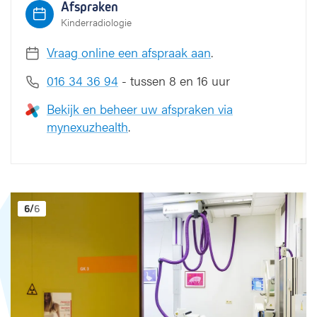
i
Afspraken
e
Kinderradiologie
(
R
Vraag online een afspraak aan
.
X
016 34 36 94
- tussen 8 en 16 uur
)
Bekijk en beheer uw afspraken via
mynexuzhealth
.
1
2
3
4
5
6
/
/
/
/
/
/
6
6
6
6
6
6