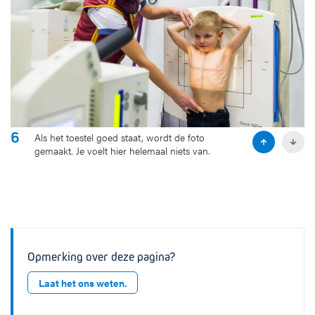
l
i
d
e
6
.
Als het toestel goed staat, wordt de foto
P
N
gemaakt. Je voelt hier helemaal niets van.
r
e
e
x
v
t
i
s
o
l
u
i
s
d
s
e
Opmerking over deze pagina?
l
i
Laat het ons weten.
d
e