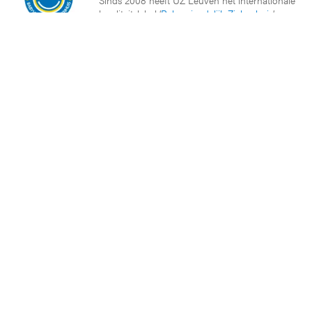
Sinds 2008 heeft UZ Leuven het internationale
kwaliteitslabel ‘
Babyvriendelijk Ziekenhuis
’
Sportbedrijf
UZ Leuven investeert in de gezondheid van zijn
medewerkers op het gebied van sporten en
bewegen. Daarom ontving het ziekenhuis het label
Sportbedrijf van Sport Vlaanderen.
Partners en netwerken
KU Leuven
Vlaams Ziekenhuis Netwerk (VZN)
European University Hospital Alliance
Plexus