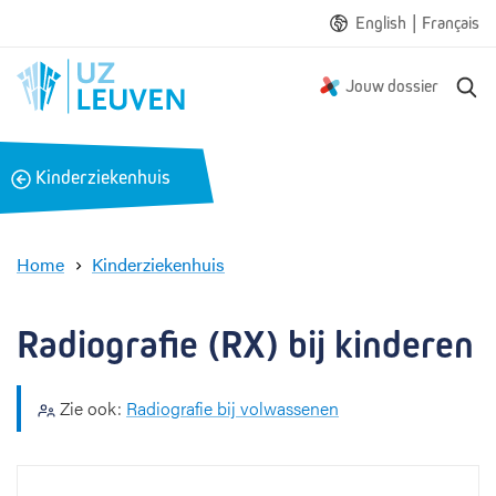
|
English
Français
Z
Jouw dossier
o
e
k
B
Kinderziekenhuis
e
a
n
c
k
Home
Kinderziekenhuis
R
a
d
Radiografie (RX) bij kinderen
i
o
g
Zie ook:
Radiografie bij volwassenen
r
a
f