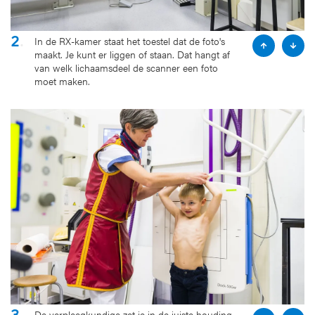
2
.
In de RX-kamer staat het toestel dat de foto's
P
N
maakt. Je kunt er liggen of staan. Dat hangt af
r
e
van welk lichaamsdeel de scanner een foto
e
x
moet maken.
v
t
i
s
o
l
u
i
s
d
s
e
l
i
d
e
3
.
De verpleegkundige zet je in de juiste houding.