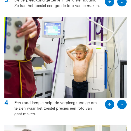
P
N
Zo kan het toestel een goede foto van je maken.
r
e
e
x
v
t
i
s
o
l
u
i
s
d
s
e
l
i
d
e
4
.
Een rood lampje helpt de verpleegkundige om
P
N
te zien waar het toestel precies een foto van
r
e
gaat maken.
e
x
v
t
i
s