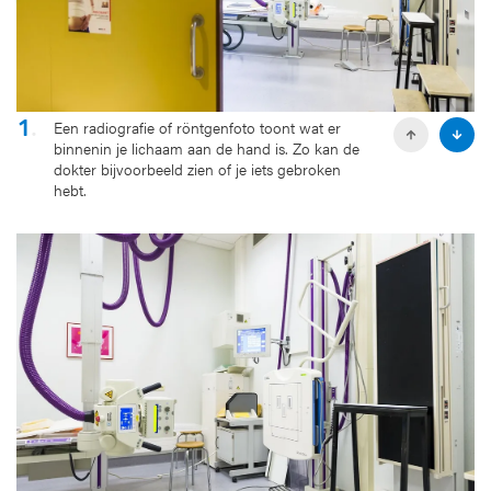
1
.
Een radiografie of röntgenfoto toont wat er
P
N
binnenin je lichaam aan de hand is. Zo kan de
r
e
dokter bijvoorbeeld zien of je iets gebroken
e
x
hebt.
v
t
i
s
o
l
u
i
s
d
s
e
l
i
d
e