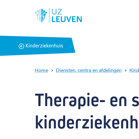
B
Kinderziekenhuis
a
c
k
Home
Diensten, centra en afdelingen
Kind
Therapie- en s
kinderziekenh