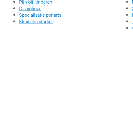
Pijn bij kinderen
Disciplines
Specialisatie per arts
Klinische studies
Partners en netwerke
KU Leuven
ernationale kwaliteitslabel
Vlaams Zie