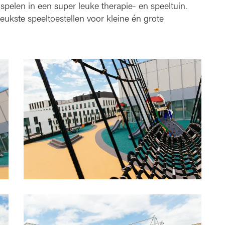
spelen in een super leuke therapie- en speeltuin.
n
ukste speeltoestellen voor kleine én grote
s
p
e
e
l
t
u
i
n