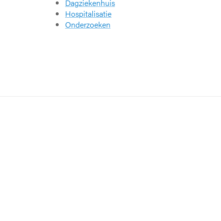
Dagziekenhuis
Hospitalisatie
Onderzoeken
Onze verdiensten
Babyvriendelijk Ziekenhuis
Sinds 2008 heeft UZ Leuven het int
‘
Babyvriendelijk Ziekenhuis
’
Sportbedrijf