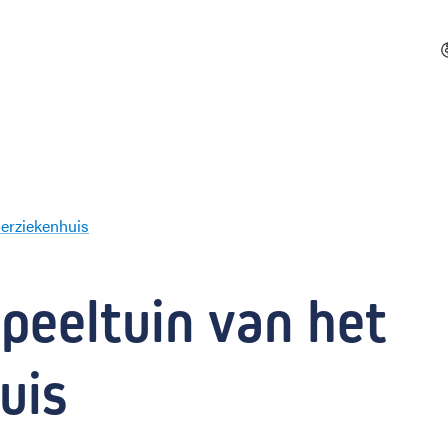
erziekenhuis
T
h
e
peeltuin van het 
r
a
p
uis
i
e
-
e