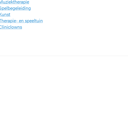
Muziektherapie
Spelbegeleiding
Kunst
Therapie- en speeltuin
Cliniclowns
n
kenhuis Netwerk (VZN)