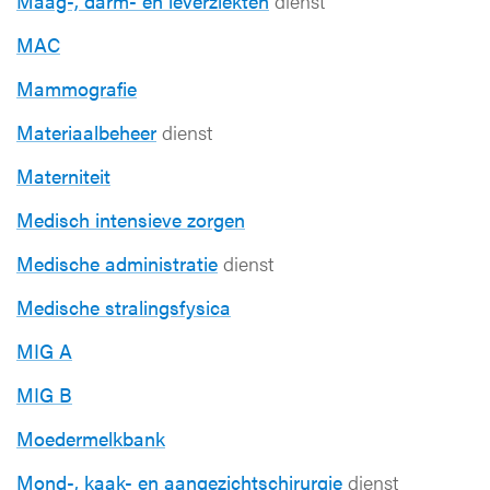
Maag-, darm- en leverziekten
dienst
MAC
Mammografie
Materiaalbeheer
dienst
Materniteit
Medisch intensieve zorgen
Medische administratie
dienst
Medische stralingsfysica
MIG A
MIG B
Moedermelkbank
Mond-, kaak- en aangezichtschirurgie
dienst