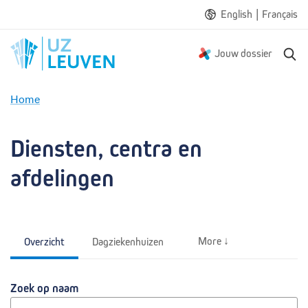
|
English
Français
Z
Jouw dossier
o
e
Home
k
D
e
i
n
e
Diensten, centra en 
n
s
afdelingen
t
e
n
,
More ↓
Overzicht
Dagziekenhuizen
c
e
n
Zoek op naam
t
r