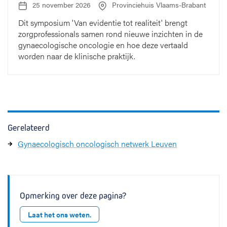
25 november 2026
Provinciehuis Vlaams-Brabant
D
L
a
o
Dit symposium 'Van evidentie tot realiteit' brengt
t
c
zorgprofessionals samen rond nieuwe inzichten in de
u
a
m
t
gynaecologische oncologie en hoe deze vertaald
:
i
worden naar de klinische praktijk.
e
:
Gerelateerd
Gynaecologisch oncologisch netwerk Leuven
Opmerking over deze pagina?
Laat het ons weten.