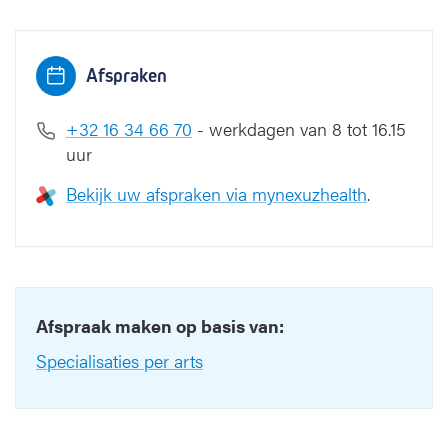
g
i
s
c
Afspraken
h
e
+32 16 34 66 70
- werkdagen van 8 tot 16.15
o
uur
n
c
Bekijk uw afspraken via mynexuzhealth
.
o
l
o
g
i
e
Afspraak maken op basis van:
Specialisaties per arts