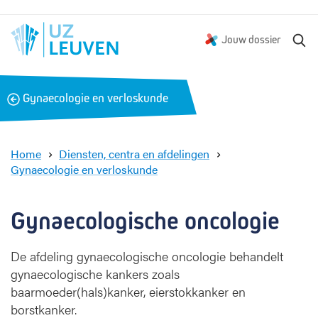
Z
Jouw dossier
o
e
k
B
Gynaecologie en verloskunde
e
a
n
c
k
Home
Diensten, centra en afdelingen
Gynaecologie en verloskunde
G
y
n
Gynaecologische oncologie
a
e
De afdeling gynaecologische oncologie behandelt
c
gynaecologische kankers zoals
o
l
baarmoeder(hals)kanker, eierstokkanker en
o
borstkanker.