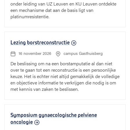
onder leiding van UZ Leuven en KU Leuven ontdekte
een mechanisme dat aan de basis ligt van
platinumresistentie.
Lezing borstreconstructie
16 november 2026
campus Gasthuisberg
D
L
a
o
De beslissing om na een borstamputatie al dan niet
t
c
over te gaan tot een reconstructie is een persoonlijke
u
a
m
t
keuze. Het is echter niet altijd gemakkelijk de volledige
:
i
en objectieve informatie te verkrijgen die nodig is om
e
met kennis van zaken te beslissen.
:
Symposium gynaecologische pelviene
oncologie