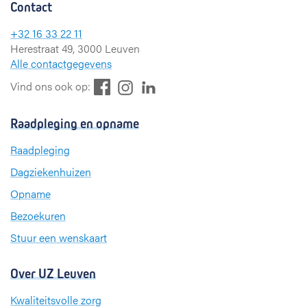
Contact
+32 16 33 22 11
Herestraat 49, 3000 Leuven
Alle contactgegevens
F
L
I
Vind ons ook op:
a
i
n
c
n
s
Raadpleging en opname
e
k
t
b
e
a
Raadpleging
o
d
g
Dagziekenhuizen
o
I
r
k
n
a
Opname
m
Bezoekuren
Stuur een wenskaart
Over UZ Leuven
Kwaliteitsvolle zorg