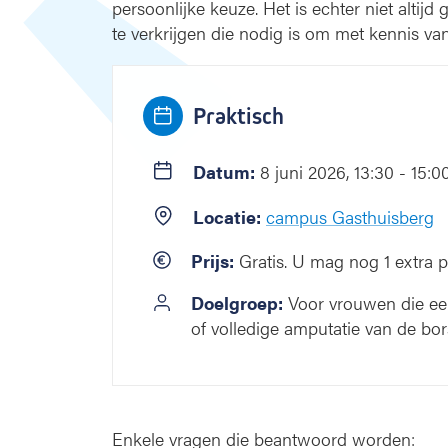
persoonlijke keuze. Het is echter niet altijd
m
t
te verkrijgen die nodig is om met kennis van
:
i
e
:
Praktisch
Datum:
8 juni 2026, 13:30 - 15:0
Locatie:
campus Gasthuisberg
Prijs:
Gratis. U mag nog 1 extra
Doelgroep:
Voor vrouwen die een
of volledige amputatie van de bors
Enkele vragen die beantwoord worden: