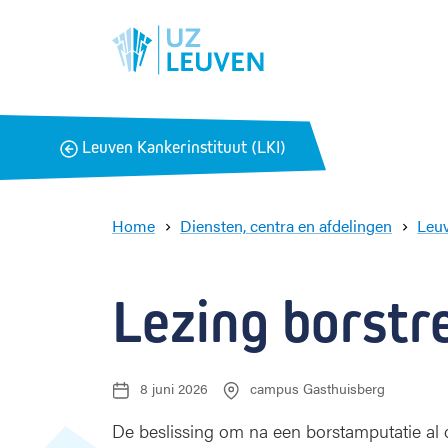
B
Leuven Kankerinstituut (LKI)
a
c
k
Home
Diensten, centra en afdelingen
Leuv
Lezing borstr
8 juni 2026
campus Gasthuisberg
D
L
a
o
t
c
De beslissing om na een borstamputatie al d
u
a