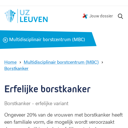
Z
Jouw dossier
o
e
k
B
Multidisciplinair borstcentrum (MBC)
e
a
n
c
k
Home
Multidisciplinair borstcentrum (MBC)
Borstkanker
E
r
f
Erfelijke borstkanker
e
l
Borstkanker - erfelijke variant
i
j
Ongeveer 20% van de vrouwen met borstkanker heeft
k
een familiale vorm, die mogelijk wordt veroorzaakt
e