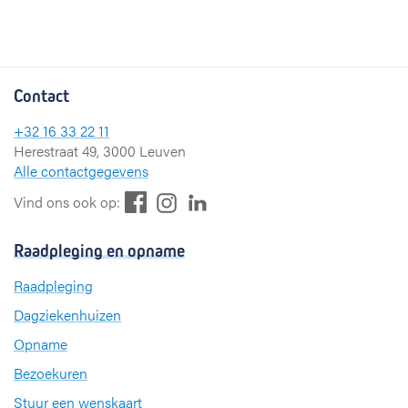
Contact
+32 16 33 22 11
Herestraat 49, 3000 Leuven
Alle contactgegevens
F
L
I
Vind ons ook op:
a
i
n
c
n
s
Raadpleging en opname
e
k
t
b
e
a
Raadpleging
o
d
g
Dagziekenhuizen
o
I
r
k
n
a
Opname
m
Bezoekuren
Stuur een wenskaart