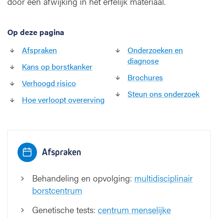
door een afwijking in het erfelijk materiaal.
b
o
r
Op deze pagina
s
t
Afspraken
Onderzoeken en
k
diagnose
Kans op borstkanker
a
Brochures
n
Verhoogd risico
k
Steun ons onderzoek
e
Hoe verloopt overerving
r
Afspraken
Behandeling en opvolging:
multidisciplinair
borstcentrum
Genetische tests:
centrum menselijke