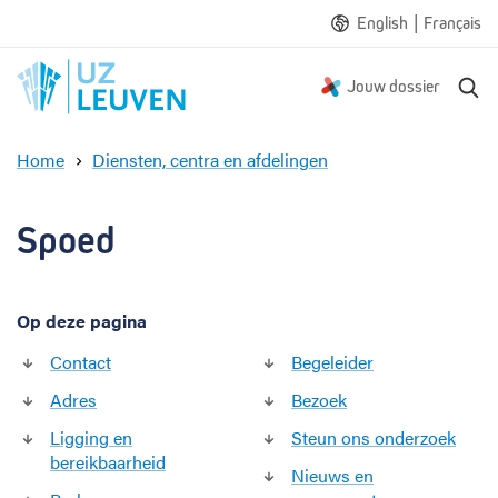
|
English
Français
Z
Jouw dossier
o
e
Home
Diensten, centra en afdelingen
k
S
e
p
n
o
Spoed
e
d
Op deze pagina
Contact
Begeleider
Adres
Bezoek
Ligging en
Steun ons onderzoek
bereikbaarheid
Nieuws en