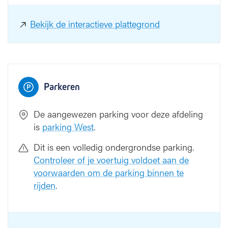
4
4
1
2
1
2
Bekijk de interactieve plattegrond
SPOED
1
1
Paarse straat
Rode straat
Parkeren
De aangewezen parking voor deze afdeling
is
parking West
.
Dit is een volledig ondergrondse parking.
Controleer of je voertuig voldoet aan de
voorwaarden om de parking binnen te
rijden
.