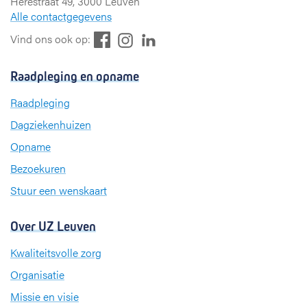
Herestraat 49, 3000 Leuven
Alle contactgegevens
F
L
I
Vind ons ook op:
a
i
n
c
n
s
Raadpleging en opname
e
k
t
b
e
a
Raadpleging
o
d
g
Dagziekenhuizen
o
I
r
k
n
a
Opname
m
Bezoekuren
Stuur een wenskaart
Over UZ Leuven
Kwaliteitsvolle zorg
Organisatie
Missie en visie