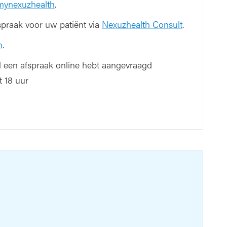
 mynexuzhealth
.
spraak voor uw patiënt via
Nexuzhealth Consult
.
n
.
al een afspraak online hebt aangevraagd
 18 uur