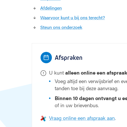
a
Afdelingen
n
g
Waarvoor kunt u bij ons terecht?
e
z
Steun ons onderzoek
i
c
h
t
Afspraken
s
c
h
U kunt
alleen online een afspra
i
Voeg altijd een verwijsbrief en e
r
tanden toe bij deze aanvraag.
u
r
Binnen 10 dagen ontvangt u e
g
of in uw brievenbus.
i
e
Vraag online een afspraak aan
.