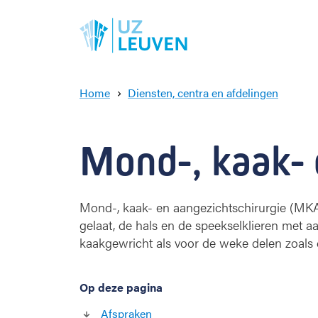
Home
Diensten, centra en afdelingen
M
o
n
Mond-, kaak- 
d
-
,
k
Mond-, kaak- en aangezichtschirurgie (MKA)
a
gelaat, de hals en de speekselklieren met 
a
kaakgewricht als voor de weke delen zoals 
k
-
e
Op deze pagina
n
a
Afspraken