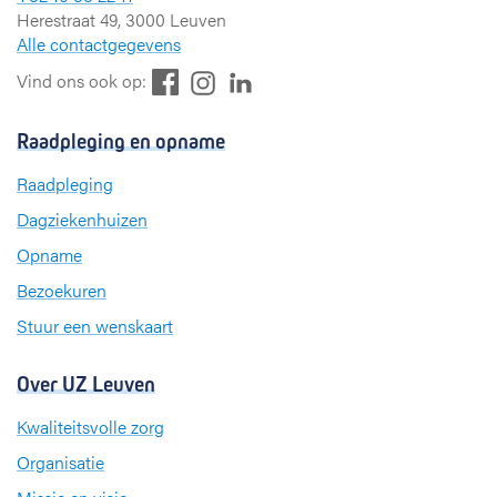
Herestraat 49, 3000 Leuven
Alle contactgegevens
F
L
I
Vind ons ook op:
a
i
n
c
n
s
Raadpleging en opname
e
k
t
b
e
a
Raadpleging
o
d
g
Dagziekenhuizen
o
I
r
k
n
a
Opname
m
Bezoekuren
Stuur een wenskaart
Over UZ Leuven
Kwaliteitsvolle zorg
Organisatie