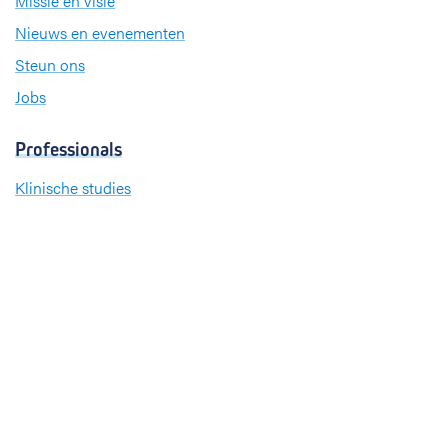
Missie en visie
Nieuws en evenementen
Steun ons
Jobs
Professionals
Klinische studies
Opleiding
Stages
Research
Extranet
International office
Pers en media