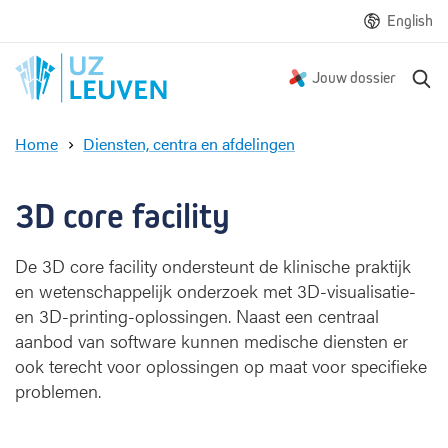
English
Z
Jouw dossier
o
e
Home
Diensten, centra en afdelingen
k
3
e
D
n
c
3D core facility
o
r
De 3D core facility ondersteunt de klinische praktijk
e
en wetenschappelijk onderzoek met 3D-visualisatie-
f
a
en 3D-printing-oplossingen. Naast een centraal
c
aanbod van software kunnen medische diensten er
i
ook terecht voor oplossingen op maat voor specifieke
l
problemen.
i
t
y