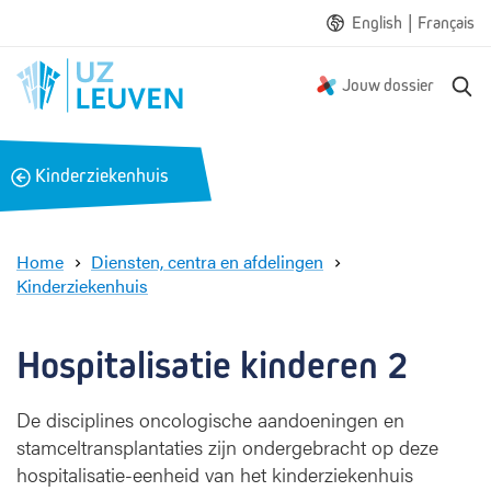
|
English
Français
Z
Jouw dossier
o
e
k
B
Kinderziekenhuis
e
a
n
c
k
Home
Diensten, centra en afdelingen
Kinderziekenhuis
H
o
s
Hospitalisatie kinderen 2
p
i
De disciplines oncologische aandoeningen en
t
stamceltransplantaties zijn ondergebracht op deze
a
l
hospitalisatie-eenheid van het kinderziekenhuis