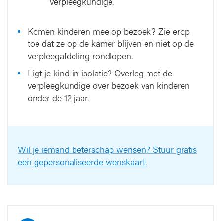
verpleegkundige.
Campus 
Komen kinderen mee op bezoek? Zie erop
toe dat ze op de kamer blijven en niet op de
verpleegafdeling rondlopen.
Ligt je kind in isolatie? Overleg met de
verpleegkundige over bezoek van kinderen
onder de 12 jaar.
Wil je iemand beterschap wensen? Stuur gratis
13
12
11
10
9
8
een gepersonaliseerde wenskaart.
11
10
9
8
13
12
Blauwe straat
huis
st
ndeltijd