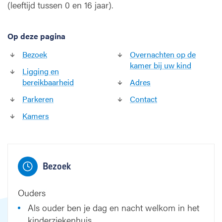
i
(leeftijd tussen 0 en 16 jaar).
s
a
t
Op deze pagina
i
Bezoek
Overnachten op de
e
kamer bij uw kind
k
Ligging en
i
bereikbaarheid
Adres
n
Parkeren
Contact
d
e
Kamers
r
e
n
2
Bezoek
Ouders
Als ouder ben je dag en nacht welkom in het
kinderziekenhuis.