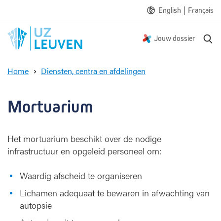
|
English
Français
Z
Jouw dossier
o
e
Home
Diensten, centra en afdelingen
k
M
e
o
n
r
Mortuarium
t
u
a
Het mortuarium beschikt over de nodige
r
infrastructuur en opgeleid personeel om:
i
u
Waardig afscheid te organiseren
m
Lichamen adequaat te bewaren in afwachting van
autopsie