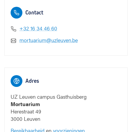
Contact
+32 16 34 46 60
mortuarium@uzleuven.be
huisberg
Onderwijs
Adres
en navorsi
UZ Leuven campus Gasthuisberg
Mortuarium
1
1
Herestraat 49
Toegang Onderwijs
3000 Leuven
en navorsing
2
Bereikbaarheid
en
voorzieningen
2