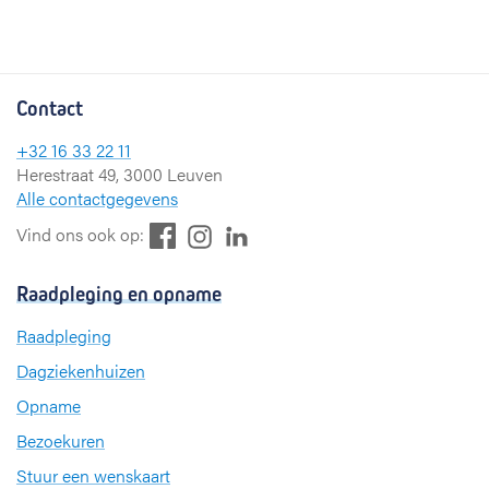
Contact
+32 16 33 22 11
Herestraat 49, 3000 Leuven
Alle contactgegevens
F
L
I
Vind ons ook op:
a
i
n
c
n
s
Raadpleging en opname
e
k
t
b
e
a
Raadpleging
o
d
g
Dagziekenhuizen
o
I
r
k
n
a
Opname
m
Bezoekuren
Stuur een wenskaart