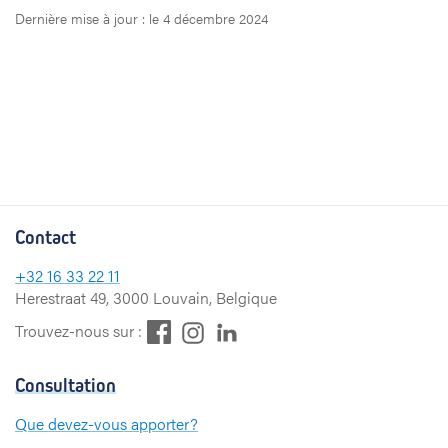
Dernière mise à jour : le 4 décembre 2024
Contact
+32
16 33 22 11
Herestraat 49, 3000 Louvain, Belgique
F
L
I
Trouvez-nous sur :
a
i
n
c
n
s
Consultation
e
k
t
b
e
a
Que devez-vous apporter?
o
d
g