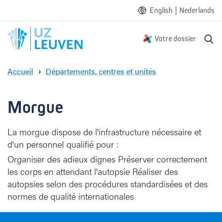
|
English
Nederlands
R
Votre dossier
e
c
Accueil
Départements, centres et unités
h
M
e
o
r
r
Morgue
c
g
h
u
e
La morgue dispose de l'infrastructure nécessaire et
e
d'un personnel qualifié pour :
Organiser des adieux dignes Préserver correctement
les corps en attendant l'autopsie Réaliser des
autopsies selon des procédures standardisées et des
normes de qualité internationales