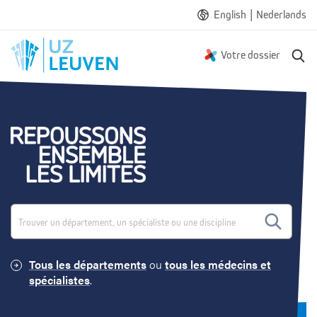
|
English
Nederlands
R
Votre dossier
e
c
h
e
E
r
c
n
h
e
s
e
m
Tous les départements
ou
tous les médecins et
spécialistes
.
b