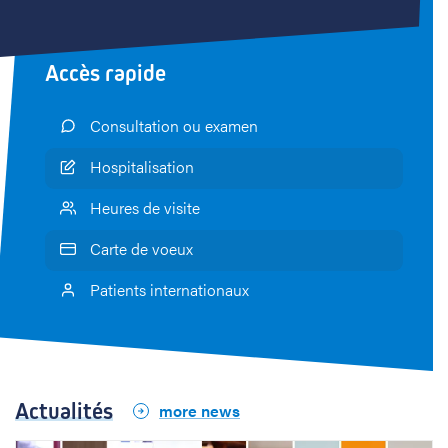
l
e
Accès rapide
,
r
Consultation ou examen
e
Hospitalisation
Heures de visite
p
Carte de voeux
o
Patients internationaux
u
s
s
Actualités
more news
e