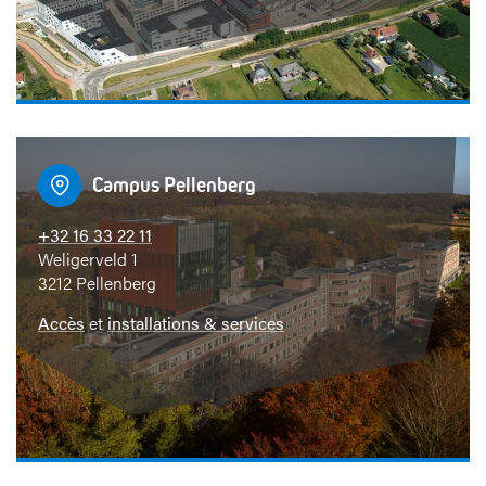
s
d
e
s
Campus Pellenberg
a
+32 16 33 22 11
n
Weligerveld 1
3212 Pellenberg
t
Accès
et
installations & services
é