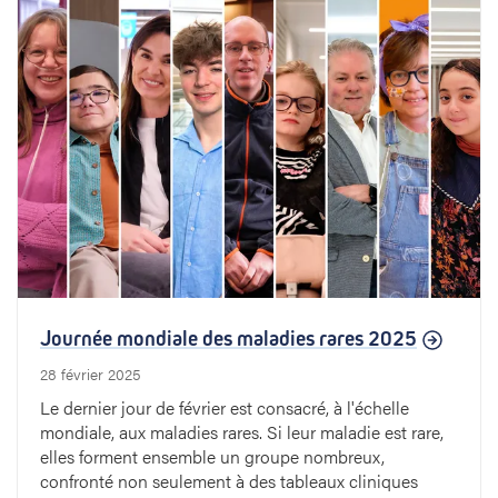
r
l
e
s
l
i
m
Journée mondiale des maladies rares 2025
i
28 février 2025
t
Le dernier jour de février est consacré, à l'échelle
mondiale, aux maladies rares. Si leur maladie est rare,
e
elles forment ensemble un groupe nombreux,
confronté non seulement à des tableaux cliniques