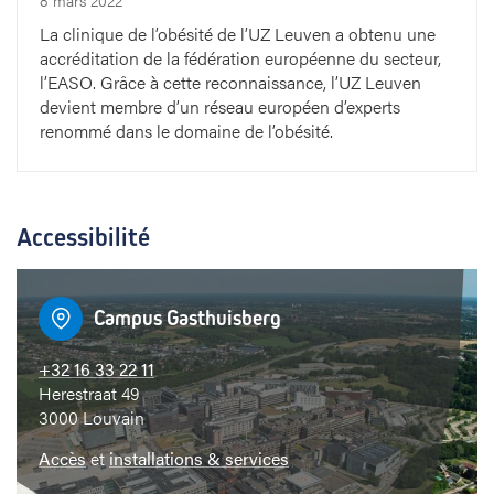
8 mars 2022
l
La clinique de l’obésité de l’UZ Leuven a obtenu une
accréditation de la fédération européenne du secteur,
l
l’EASO. Grâce à cette reconnaissance, l’UZ Leuven
devient membre d’un réseau européen d’experts
e
renommé dans le domaine de l’obésité.
u
r
Accessibilité
s
s
Campus Gasthuisberg
o
+32 16 33 22 11
Herestraat 49
i
3000 Louvain
n
Accès
et
installations & services