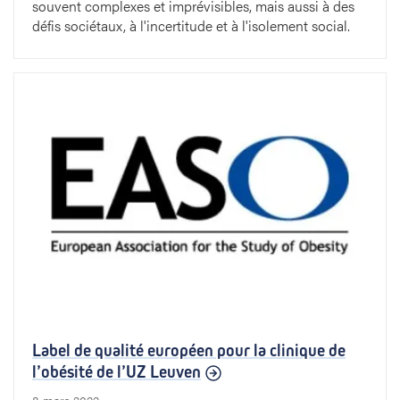
s
souvent complexes et imprévisibles, mais aussi à des
défis sociétaux, à l'incertitude et à l'isolement social.
,
p
o
u
r
d
e
m
e
Label de qualité européen pour la clinique de
l’obésité de l’UZ Leuven
i