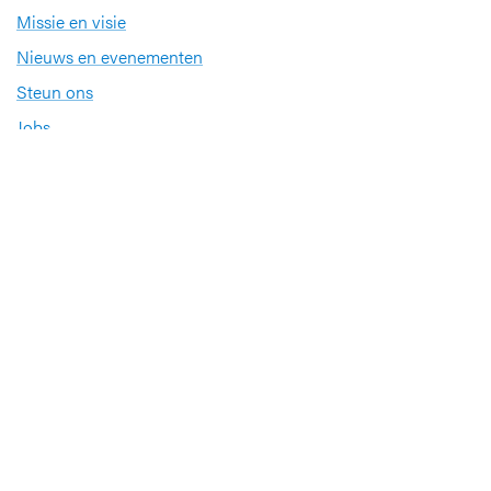
Missie en visie
Nieuws en evenementen
Steun ons
Jobs
Professionals
Klinische studies
Opleiding
Stages
Research
Extranet
International office
Pers en media