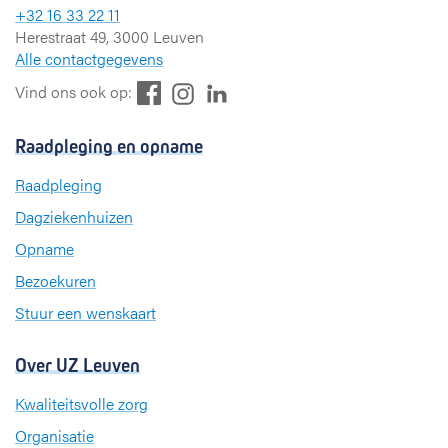
+32 16 33 22 11
Herestraat 49, 3000 Leuven
Alle contactgegevens
F
L
I
Vind ons ook op:
a
i
n
c
n
s
Raadpleging en opname
e
k
t
b
e
a
Raadpleging
o
d
g
Dagziekenhuizen
o
I
r
k
n
a
Opname
m
Bezoekuren
Stuur een wenskaart
Over UZ Leuven
Kwaliteitsvolle zorg
Organisatie