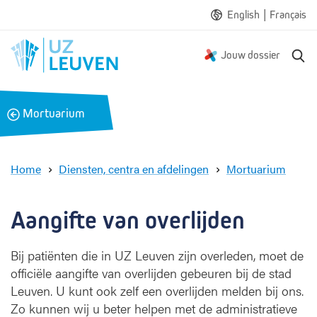
|
English
Français
Z
Jouw dossier
o
e
k
B
Mortuarium
e
a
n
c
k
Home
Diensten, centra en afdelingen
Mortuarium
A
a
n
Aangifte van overlijden
g
i
Bij patiënten die in UZ Leuven zijn overleden, moet de
f
officiële aangifte van overlijden gebeuren bij de stad
t
e
Leuven. U kunt ook zelf een overlijden melden bij ons.
v
Zo kunnen wij u beter helpen met de administratieve