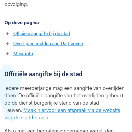
a
opvolging.
n
o
v
Op deze pagina
e
Officiële aangifte bij de stad
r
l
Overlijden melden aan UZ Leuven
i
Meer info
j
d
e
n
Officiële aangifte bij de stad
Iedere meerderjarige mag een aangifte van overlijden
doen. De officiële aangifte van het overlijden gebeurt
op de dienst burgerlijke stand van de stad
Leuven.
Maak hiervoor een afspraak via de website
van de stad Leuven
.
Als u met een begrafenisondernemer werkt, dan