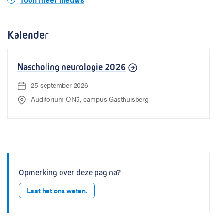
Kalender
Nascholing neurologie 2026
25 september 2026
D
a
Auditorium ON5, campus Gasthuisberg
L
t
o
u
c
m
a
:
t
i
e
:
Opmerking over deze pagina?
Laat het ons weten.