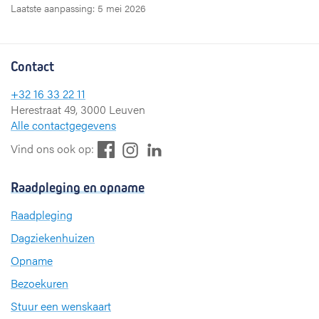
Laatste aanpassing: 5 mei 2026
Contact
+32 16 33 22 11
Herestraat 49, 3000 Leuven
Alle contactgegevens
F
L
I
Vind ons ook op:
a
i
n
c
n
s
Raadpleging en opname
e
k
t
b
e
a
Raadpleging
o
d
g
Dagziekenhuizen
o
I
r
k
n
a
Opname
m
Bezoekuren
Stuur een wenskaart