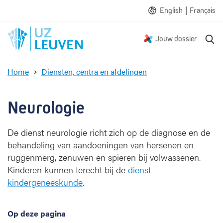
|
English
Français
Z
Jouw dossier
o
e
Home
Diensten, centra en afdelingen
k
N
e
e
n
u
Neurologie
r
o
De dienst neurologie richt zich op de diagnose en de
l
behandeling van aandoeningen van hersenen en
o
g
ruggenmerg, zenuwen en spieren bij volwassenen.
i
Kinderen kunnen terecht bij de
dienst
e
kindergeneeskunde
.
Op deze pagina