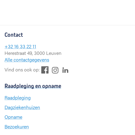
Contact
+32 16 33 22 11
Herestraat 49, 3000 Leuven
Alle contactgegevens
F
L
I
Vind ons ook op:
a
i
n
c
n
s
Raadpleging en opname
e
k
t
b
e
a
Raadpleging
o
d
g
Dagziekenhuizen
o
I
r
k
n
a
Opname
m
Bezoekuren