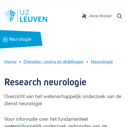
Z
Jouw dossier
o
e
k
B
Neurologie
e
a
n
c
k
Home
Diensten, centra en afdelingen
Neurologie
R
e
s
Research neurologie
e
a
Overzicht van het wetenschappelijk onderzoek van de
r
dienst neurologie
c
h
Voor informatie over het fundamenteel
wetenschappelijk onderzoek verbonden aan de