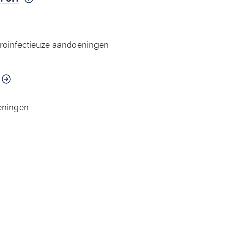
e
n
roinfectieuze aandoeningen
eningen