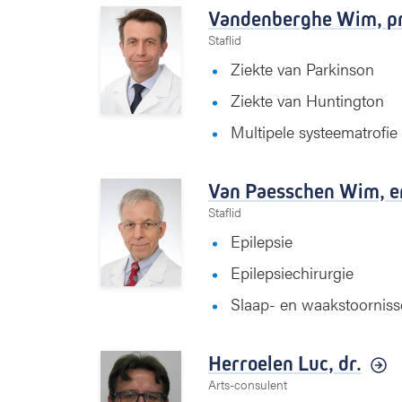
Vandenberghe Wim,
pr
Staflid
Ziekte van Parkinson
Ziekte van Huntington
Multipele systeematrofi
Van Paesschen Wim,
e
Staflid
Epilepsie
Epilepsiechirurgie
Slaap- en waakstoornis
Herroelen Luc,
dr.
Arts-consulent