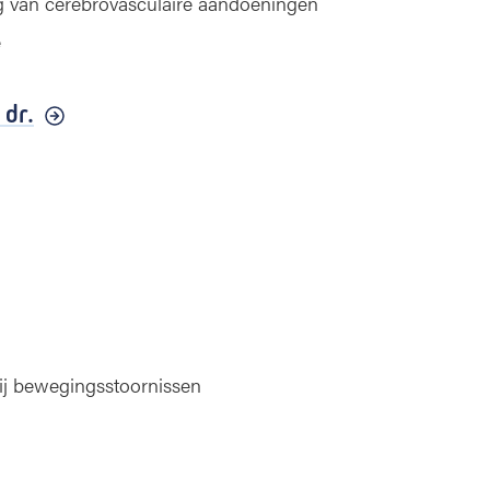
g van cerebrovasculaire aandoeningen
e
,
dr.
bij bewegingsstoornissen