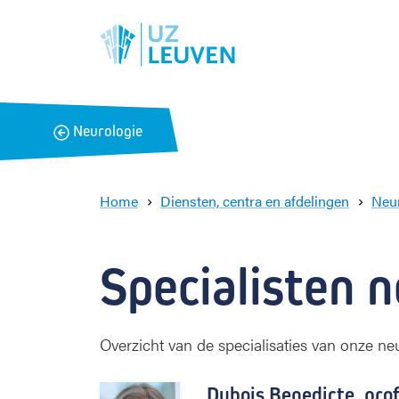
B
Neurologie
a
c
k
Home
Diensten, centra en afdelingen
Neu
Specialisten n
Overzicht van de specialisaties van onze ne
Dubois Benedicte,
prof