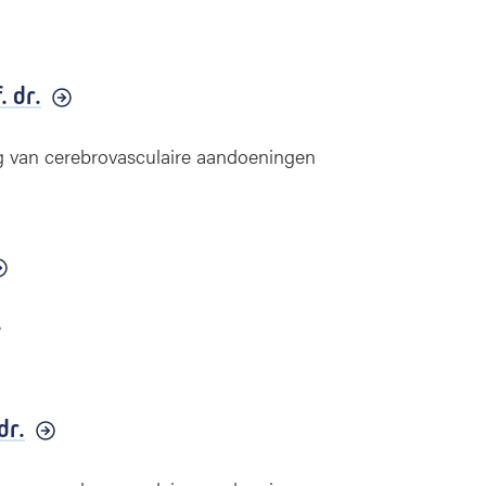
. dr.
g van cerebrovasculaire aandoeningen
e
dr.