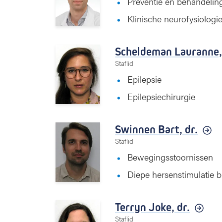
Preventie en behandelin
Klinische neurofysiologi
Scheldeman Lauranne
Staflid
Epilepsie
Epilepsiechirurgie
Swinnen Bart,
dr.
Staflid
Bewegingsstoornissen
Diepe hersenstimulatie 
Terryn Joke,
dr.
Staflid