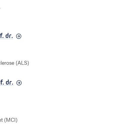
e
f. dr.
clerose (ALS)
f. dr.
nt (MCI)