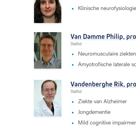
Klinische neurofysiologi
Van Damme Philip,
pro
Staflid
Neuromusculaire ziekten
Amyotrofische laterale s
Vandenberghe Rik,
pro
Staflid
Ziekte van Alzheimer
Jongdementie
Mild cognitive impairme