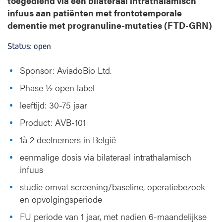
toegediend via een bilateraal intrathalamisch
infuus aan patiënten met frontotemporale
dementie met progranuline-mutaties (FTD-GRN)
Status: open
Sponsor: AviadoBio Ltd.
Phase ½ open label
leeftijd: 30-75 jaar
Product: AVB-101
1à 2 deelnemers in België
eenmalige dosis via bilateraal intrathalamisch
infuus
studie omvat screening/baseline, operatiebezoek
en opvolgingsperiode
FU periode van 1 jaar, met nadien 6-maandelijkse