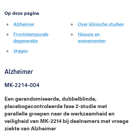
s
t
Op deze pagina
u
d
Alzheimer
Over klinische studies
i
Frontotemporale
Nieuws en
e
degeneratie
evenementen
s
g
Vragen
e
h
e
Alzheimer
u
g
MK-2214-004
e
n
Een gerandomiseerde, dubbelblinde,
k
placebogecontroleerde fase 2-studie met
l
i
parallelle groepen naar de werkzaamheid en
n
veiligheid van MK-2214 bij deelnemers met vroege
i
ziekte van Alzheimer
e