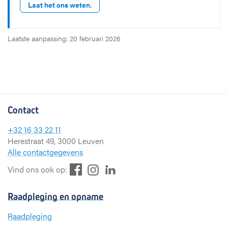
Laat het ons weten.
Laatste aanpassing: 20 februari 2026
Contact
+32 16 33 22 11
Herestraat 49, 3000 Leuven
Alle contactgegevens
F
L
I
Vind ons ook op:
a
i
n
c
n
s
Raadpleging en opname
e
k
t
b
e
a
Raadpleging
o
d
g