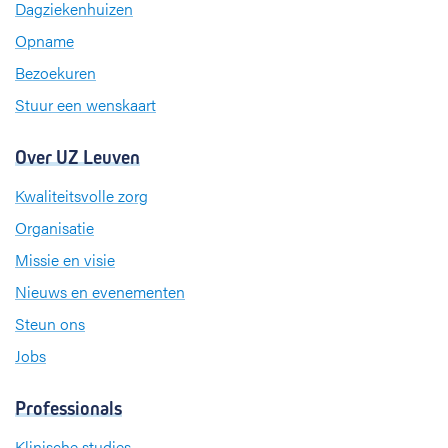
Dagziekenhuizen
o
I
r
k
n
a
Opname
m
Bezoekuren
Stuur een wenskaart
Over UZ Leuven
Kwaliteitsvolle zorg
Organisatie
Missie en visie
Nieuws en evenementen
Steun ons
Jobs
Professionals
Klinische studies