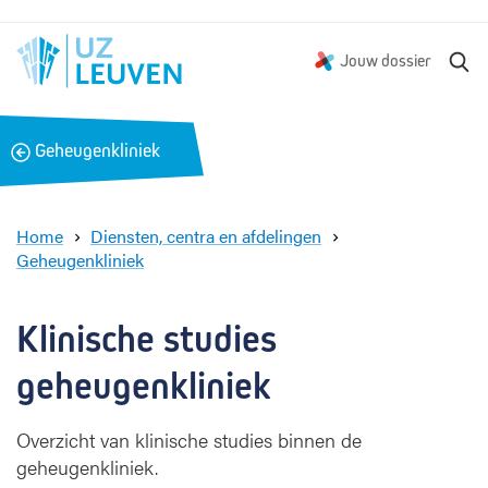
Z
Jouw dossier
o
e
k
B
Geheugenkliniek
e
a
n
c
k
Home
Diensten, centra en afdelingen
Geheugenkliniek
K
l
i
Klinische studies 
n
i
geheugenkliniek
s
c
Overzicht van klinische studies binnen de
h
geheugenkliniek.
e