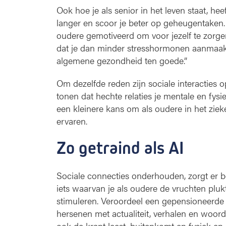
Ook hoe je als senior in het leven staat, heeft
langer en scoor je beter op geheugentaken. “E
oudere gemotiveerd om voor jezelf te zorge
dat je dan minder stresshormonen aanmaakt
algemene gezondheid ten goede.”
Om dezelfde reden zijn sociale interacties o
tonen dat hechte relaties je mentale en fy
een kleinere kans om als oudere in het ziek
ervaren.
Zo getraind als AI
Sociale connecties onderhouden, zorgt er bo
iets waarvan je als oudere de vruchten plukt. 
stimuleren. Veroordeel een gepensioneerde di
hersenen met actualiteit, verhalen en woorde
ook de krant leest, buitenkomt en fysiek en s