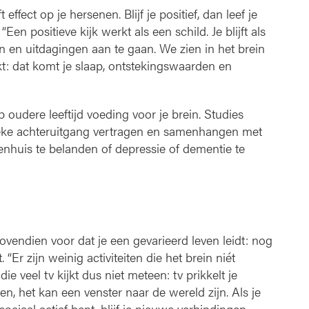
 effect op je hersenen. Blijf je positief, dan leef je
en positieve kijk werkt als een schild. Je blijft als
n en uitdagingen aan te gaan. We zien in het brein
: dat komt je slaap, ontstekingswaarden en
p oudere leeftijd voeding voor je brein. Studies
sieke achteruitgang vertragen en samenhangen met
enhuis te belanden of depressie of dementie te
vendien voor dat je een gevarieerd leven leidt: nog
“Er zijn weinig activiteiten die het brein niét
e veel tv kijkt dus niet meteen: tv prikkelt je
n, het kan een venster naar de wereld zijn. Als je
ociaal actief bent, blijf je nieuwe verbindingen