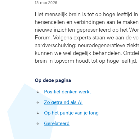
13 mei 2026
e
i
Het menselijk brein is tot op hoge leeftijd 
n
hersencellen en verbindingen aan te maken. D
e
nieuwe inzichten gepresenteerd op het Wor
v
Forum. Volgens experts staan we aan de v
e
aardverschuiving: neurodegeneratieve ziekt
n
g
kunnen we wel degelijk behandelen. Ontdek 
e
brein in topvorm houdt tot op hoge leeftijd.
t
r
a
Op deze pagina
i
Positief denken wèrkt
n
d
Zo getraind als AI
a
Op het puntje van je tong
l
s
Gerelateerd
A
I