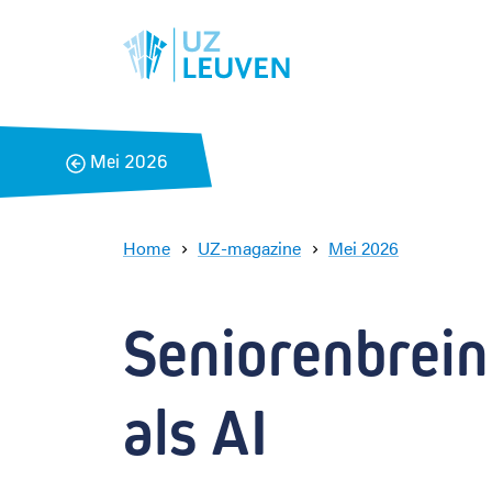
B
Mei 2026
a
c
k
Home
UZ-magazine
Mei 2026
S
e
n
Seniorenbrein
i
o
r
als AI
e
n
b
r