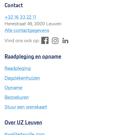
Contact
+32 16 33 22 11
Herestraat 49, 3000 Leuven
Alle contactgegevens
F
L
I
Vind ons ook op:
a
i
n
c
n
s
Raadpleging en opname
e
k
t
b
e
a
Raadpleging
o
d
g
Dagziekenhuizen
o
I
r
k
n
a
Opname
m
Bezoekuren
Stuur een wenskaart
Over UZ Leuven
Kwaliteitsvolle zorg