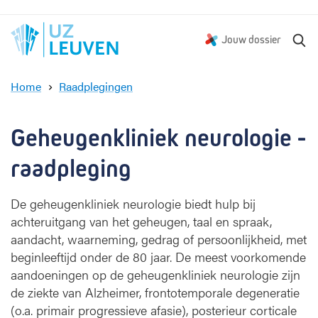
Z
Jouw dossier
o
e
Home
Raadplegingen
k
G
e
e
n
h
Geheugenkliniek neurologie - 
e
u
raadpleging
g
e
De geheugenkliniek neurologie biedt hulp bij
n
achteruitgang van het geheugen, taal en spraak,
k
aandacht, waarneming, gedrag of persoonlijkheid, met
l
i
beginleeftijd onder de 80 jaar. De meest voorkomende
n
aandoeningen op de geheugenkliniek neurologie zijn
i
de ziekte van Alzheimer, frontotemporale degeneratie
e
(o.a. primair progressieve afasie), posterieur corticale
k