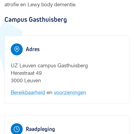
atrofie en Lewy body dementie.
n
e
Campus Gasthuisberg
u
r
o
l
o
Adres
g
i
UZ Leuven campus Gasthuisberg
e
Herestraat 49
3000 Leuven
Bereikbaarheid
en
voorzieningen
Raadpleging