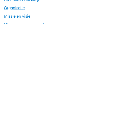
Organisatie
Missie en visie
Nieuws en evenementen
Steun ons
Jobs
Professionals
Klinische studies
Opleiding
Stages
Research
Extranet
International office
Pers en media