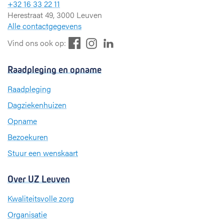
+32 16 33 22 11
Herestraat 49, 3000 Leuven
Alle contactgegevens
F
L
I
Vind ons ook op:
a
i
n
c
n
s
Raadpleging en opname
e
k
t
b
e
a
Raadpleging
o
d
g
Dagziekenhuizen
o
I
r
k
n
a
Opname
m
Bezoekuren
Stuur een wenskaart
Over UZ Leuven
Kwaliteitsvolle zorg
Organisatie