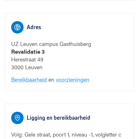
Campus Gasthuisbe
Adres
UZ Leuven campus Gasthuisberg
Revalidatie 3
Herestraat 49
T
3000 Leuven
Bereikbaarheid
en
voorzieningen
0
9
8
7
6
5
0
9
8
7
6
5
Blauwe straat
Ligging en bereikbaarheid
Volg: Gele straat, poort 1, niveau -1, volgletter c
4
3
2
4
3
2