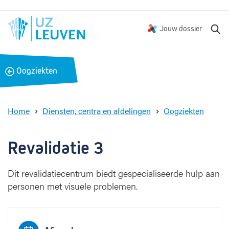
Z
Jouw dossier
o
e
k
B
Oogziekten
e
a
n
c
k
Home
Diensten, centra en afdelingen
Oogziekten
R
e
v
Revalidatie 3
a
l
Dit revalidatiecentrum biedt gespecialiseerde hulp aan
i
personen met visuele problemen.
d
a
t
i