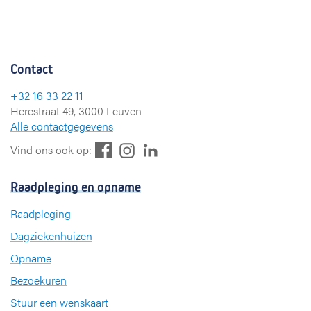
Contact
+32 16 33 22 11
Herestraat 49, 3000 Leuven
Alle contactgegevens
F
L
I
Vind ons ook op:
a
i
n
c
n
s
Raadpleging en opname
e
k
t
b
e
a
Raadpleging
o
d
g
Dagziekenhuizen
o
I
r
k
n
a
Opname
m
Bezoekuren
Stuur een wenskaart