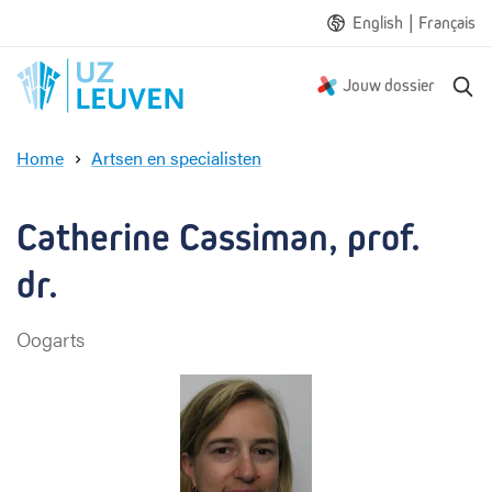
|
English
Français
Z
Jouw dossier
o
e
Home
Artsen en specialisten
k
C
e
a
n
t
Catherine Cassiman, prof. 
h
e
dr.
r
i
Oogarts
n
e
C
a
s
s
i