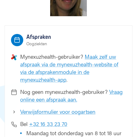
m
a
n
Afspraken
Oogziekten
Mynexuzhealth-gebruiker?
Maak zelf uw
afspraak via de mynexuzhealth-website of
via de afsprakenmodule in de
mynexuzhealth-app
.
Nog geen mynexuzhealth-gebruiker?
Vraag
online een afspraak aan.
Verwijsformulier voor oogartsen
Bel
+32 16 33 23 70
Maandag tot donderdag van 8 tot 18 uur