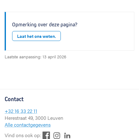
Opmerking over deze pagina?
Laat het ons weten.
Laatste aanpassing: 13 april 2026
Contact
+32 16 33 22 11
Herestraat 49, 3000 Leuven
Alle contactgegevens
F
L
I
Vind ons ook op: