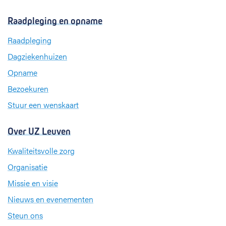
a
i
n
c
n
s
Raadpleging en opname
e
k
t
b
e
a
Raadpleging
o
d
g
Dagziekenhuizen
o
I
r
k
n
a
Opname
m
Bezoekuren
Stuur een wenskaart
Over UZ Leuven
Kwaliteitsvolle zorg
Organisatie
Missie en visie
Nieuws en evenementen
Steun ons