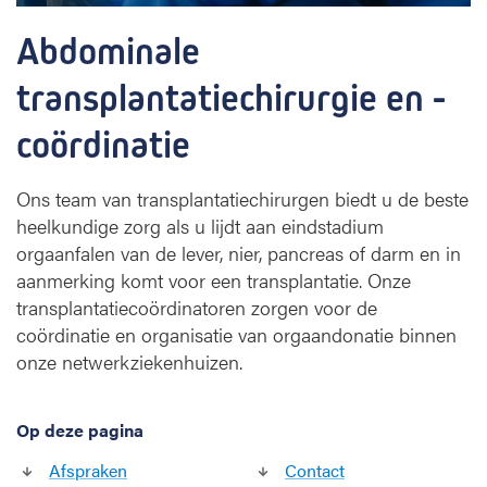
s
Abdominale 
p
l
transplantatiechirurgie en -
a
n
coördinatie
t
a
t
Ons team van transplantatiechirurgen biedt u de beste
i
heelkundige zorg als u lijdt aan eindstadium
e
orgaanfalen van de lever, nier, pancreas of darm en in
c
aanmerking komt voor een transplantatie. Onze
h
transplantatiecoördinatoren zorgen voor de
i
r
coördinatie en organisatie van orgaandonatie binnen
u
onze netwerkziekenhuizen.
r
g
i
Op deze pagina
e
Afspraken
Contact
e