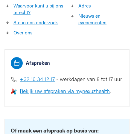
n
Waarvoor kunt u bij ons
Adres
-
terecht?
Nieuws en
c
Steun ons onderzoek
evenementen
o
ö
Over ons
r
d
i
n
a
Afspraken
t
i
+32 16 3
4 12 17
- werkdagen van 8 tot 17 uur
e
Bekijk uw afspraken via mynexuzhealth
.
Of maak een afspraak op basis van: