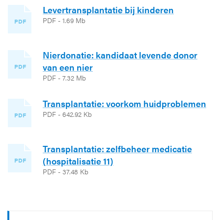
Levertransplantatie bij kinderen
PDF - 1.69 Mb
PDF
Nierdonatie: kandidaat levende donor
van een nier
PDF
PDF - 7.32 Mb
Transplantatie: voorkom huidproblemen
PDF - 642.92 Kb
PDF
Transplantatie: zelfbeheer medicatie
(hospitalisatie 11)
PDF
PDF - 37.48 Kb