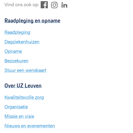
F
L
I
Vind ons ook op:
a
i
n
c
n
s
Raadpleging en opname
e
k
t
b
e
a
Raadpleging
o
d
g
Dagziekenhuizen
o
I
r
k
n
a
Opname
m
Bezoekuren
Stuur een wenskaart
Over UZ Leuven
Kwaliteitsvolle zorg
Organisatie
Missie en visie
Nieuws en evenementen