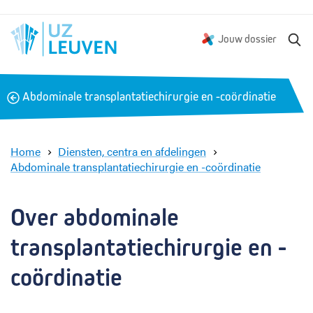
Z
Jouw dossier
o
e
k
B
Abdominale transplantatiechirurgie en -coördinatie
e
a
n
c
k
Home
Diensten, centra en afdelingen
Abdominale transplantatiechirurgie en -coördinatie
O
v
e
Over abdominale 
r
o
transplantatiechirurgie en -
n
s
coördinatie