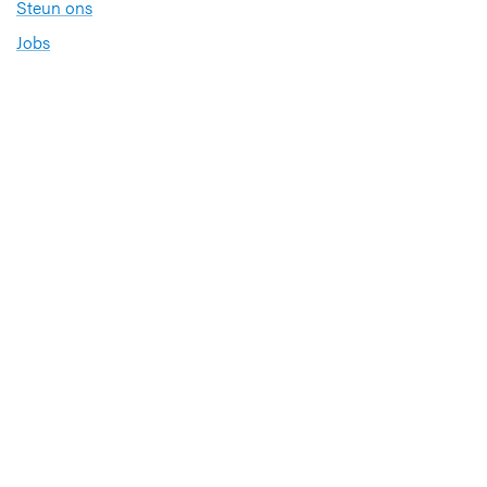
Steun ons
Jobs
Professionals
Klinische studies
Opleiding
Stages
Research
Extranet
International office
Pers en media
Onze verdiensten
Babyvriendelijk Ziekenhuis