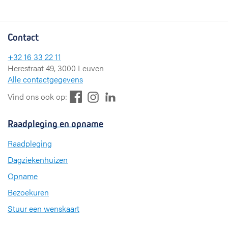
Contact
+32 16 33 22 11
Herestraat 49, 3000 Leuven
Alle contactgegevens
F
L
I
Vind ons ook op:
a
i
n
c
n
s
Raadpleging en opname
e
k
t
b
e
a
Raadpleging
o
d
g
Dagziekenhuizen
o
I
r
k
n
a
Opname
m
Bezoekuren
Stuur een wenskaart