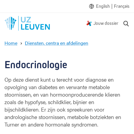
|
English
Français
Z
Jouw dossier
o
e
Home
Diensten, centra en afdelingen
k
E
e
n
n
d
Endocrinologie
o
c
Op deze dienst kunt u terecht voor diagnose en
r
opvolging van diabetes en verwante metabole
i
n
stoornissen, en van hormoonproducerende klieren
o
zoals de hypofyse, schildklier, bijnier en
l
bijschildklieren. Er zijn ook spreekuren voor
o
andrologische stoornissen, metabole botziekten en
g
Turner en andere hormonale syndromen.
i
e