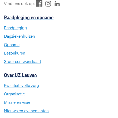
F
L
I
Vind ons ook op:
a
i
n
c
n
s
Raadpleging en opname
e
k
t
b
e
a
Raadpleging
o
d
g
Dagziekenhuizen
o
I
r
k
n
a
Opname
m
Bezoekuren
Stuur een wenskaart
Over UZ Leuven
Kwaliteitsvolle zorg
Organisatie
Missie en visie
Nieuws en evenementen