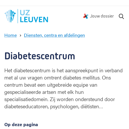
Z
Jouw dossier
o
e
Home
Diensten, centra en afdelingen
k
D
e
i
n
a
Diabetescentrum
b
e
Het diabetescentrum is het aanspreekpunt in verband
t
met al uw vragen omtrent diabetes mellitus. Ons
e
s
centrum bevat een uitgebreide equipe van
c
gespecialiseerde artsen met elk hun
e
specialisatiedomein. Zij worden ondersteund door
n
diabeteseducatoren, psychologen, diëtisten…
t
r
u
Op deze pagina
m