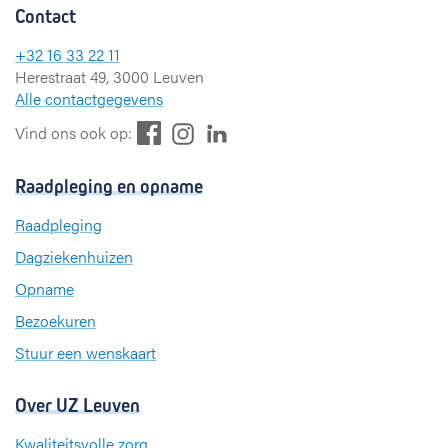
Contact
+32 16 33 22 11
Herestraat 49, 3000 Leuven
Alle contactgegevens
F
L
I
Vind ons ook op:
a
i
n
c
n
s
Raadpleging en opname
e
k
t
b
e
a
Raadpleging
o
d
g
Dagziekenhuizen
o
I
r
k
n
a
Opname
m
Bezoekuren
Stuur een wenskaart
Over UZ Leuven
Kwaliteitsvolle zorg