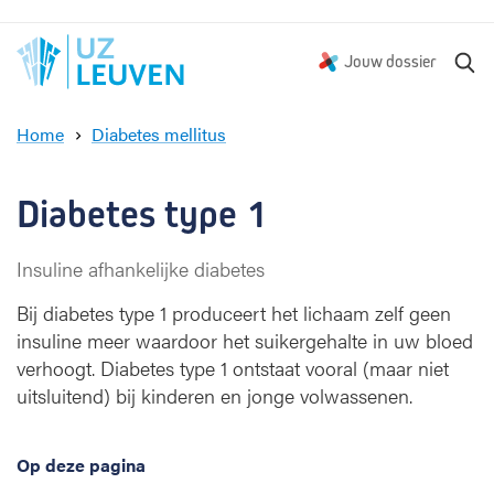
Z
Jouw dossier
o
e
Home
Diabetes mellitus
k
D
e
i
n
a
Diabetes type 1
b
e
Insuline afhankelijke diabetes
t
e
Bij diabetes type 1 produceert het lichaam zelf geen
s
insuline meer waardoor het suikergehalte in uw bloed
t
verhoogt. Diabetes type 1 ontstaat vooral (maar niet
y
uitsluitend) bij kinderen en jonge volwassenen.
p
e
1
Op deze pagina