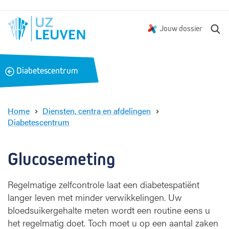
Z
Jouw dossier
o
e
k
B
Diabetescentrum
e
a
n
c
k
Home
Diensten, centra en afdelingen
Diabetescentrum
G
l
u
Glucosemeting
c
o
Regelmatige zelfcontrole laat een diabetespatiënt
s
langer leven met minder verwikkelingen. Uw
e
m
bloedsuikergehalte meten wordt een routine eens u
e
het regelmatig doet. Toch moet u op een aantal zaken