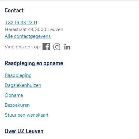
Contact
+32 16 33 22 11
Herestraat 49, 3000 Leuven
Alle contactgegevens
F
L
I
Vind ons ook op:
a
i
n
c
n
s
Raadpleging en opname
e
k
t
b
e
a
Raadpleging
o
d
g
Dagziekenhuizen
o
I
r
k
n
a
Opname
m
Bezoekuren
Stuur een wenskaart
Over UZ Leuven