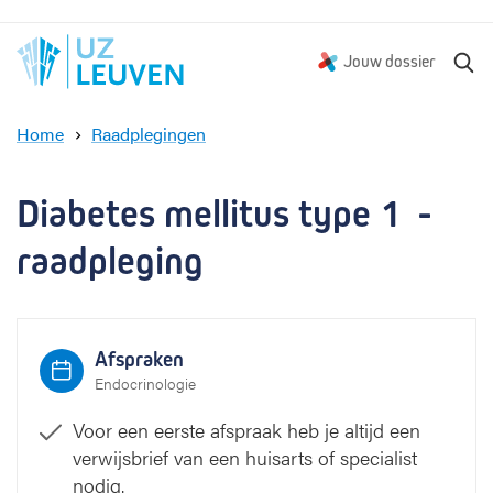
Z
Jouw dossier
o
e
Home
Raadplegingen
k
D
e
i
n
a
Diabetes mellitus type 1  - 
b
e
raadpleging
t
e
s
m
Afspraken
e
Endocrinologie
l
l
Voor een eerste afspraak heb je altijd een
i
verwijsbrief van een huisarts of specialist
t
nodig.
u