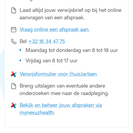
s
Laad altijd jouw verwijsbrief op bij het online
t
aanvragen van een afspraak.
y
p
Vraag online een afspraak aan
.
e
1
Bel
+32 16 34 47 75
-
Maandag tot donderdag van 8 tot 18 uur
r
a
Vrijdag van 8 tot 17 uur
a
d
Verwijsformulier voor (huis)artsen
p
l
Breng uitslagen van eventuele andere
e
onderzoeken mee naar de raadpleging.
g
i
Bekijk en beheer jouw afspraken via
n
mynexuzhealth
.
g