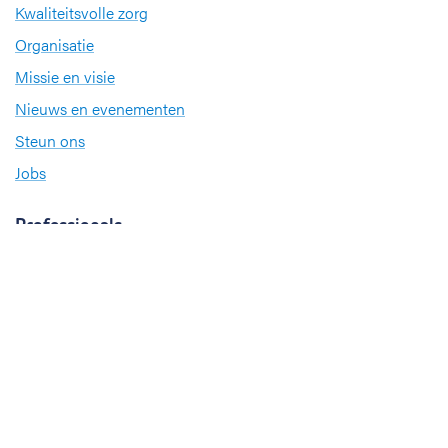
Kwaliteitsvolle zorg
Organisatie
Missie en visie
Nieuws en evenementen
Steun ons
Jobs
Professionals
Klinische studies
Opleiding
Stages
Research
Extranet
International office