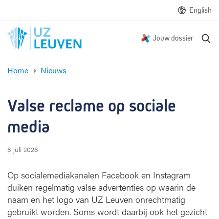
English
Z
Jouw dossier
o
e
Home
Nieuws
k
V
e
a
n
l
Valse reclame op sociale 
s
e
media
r
e
8 juli 2026
c
l
Op socialemediakanalen Facebook en Instagram
a
m
duiken regelmatig valse advertenties op waarin de
e
naam en het logo van UZ Leuven onrechtmatig
o
gebruikt worden. Soms wordt daarbij ook het gezicht
p