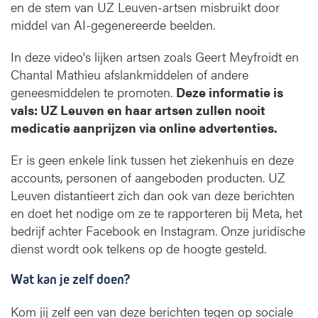
en de stem van UZ Leuven-artsen misbruikt door
s
middel van AI-gegenereerde beelden.
o
c
In deze video's lijken artsen zoals Geert Meyfroidt en
i
Chantal Mathieu afslankmiddelen of andere
a
geneesmiddelen te promoten.
Deze informatie is
l
e
vals: UZ Leuven en haar artsen zullen nooit
m
medicatie aanprijzen via online advertenties.
e
d
Er is geen enkele link tussen het ziekenhuis en deze
i
accounts, personen of aangeboden producten. UZ
a
Leuven distantieert zich dan ook van deze berichten
en doet het nodige om ze te rapporteren bij Meta, het
bedrijf achter Facebook en Instagram. Onze juridische
dienst wordt ook telkens op de hoogte gesteld.
Wat kan je zelf doen?
Kom jij zelf een van deze berichten tegen op sociale