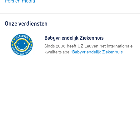
Pers en media
Onze verdiensten
Babyvriendelijk Ziekenhuis
Sinds 2008 heeft UZ Leuven het internationale
kwaliteitslabel ‘
Babyvriendelijk Ziekenhuis
’
Sportbedrijf
UZ Leuven investeert in de gezondheid van zijn
medewerkers op het gebied van sporten en
bewegen. Daarom ontving het ziekenhuis het label
Sportbedrijf van Sport Vlaanderen.
Partners en netwerken
KU Leuven