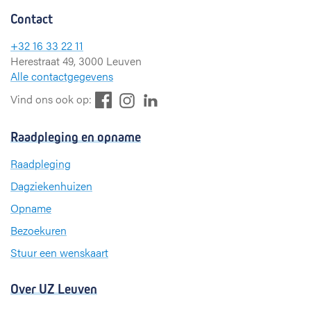
Contact
+32 16 33 22 11
Herestraat 49, 3000 Leuven
Alle contactgegevens
F
L
I
Vind ons ook op:
a
i
n
c
n
s
Raadpleging en opname
e
k
t
b
e
a
Raadpleging
o
d
g
Dagziekenhuizen
o
I
r
k
n
a
Opname
m
Bezoekuren
Stuur een wenskaart
Over UZ Leuven