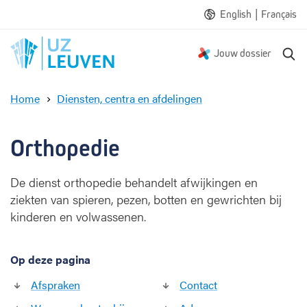
|
English
Français
Z
Jouw dossier
o
e
Home
Diensten, centra en afdelingen
k
O
e
r
n
t
Orthopedie
h
o
De dienst orthopedie behandelt afwijkingen en
p
ziekten van spieren, pezen, botten en gewrichten bij
e
d
kinderen en volwassenen.
i
e
Op deze pagina
Afspraken
Contact