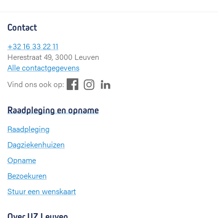
Contact
+32 16 33 22 11
Herestraat 49, 3000 Leuven
Alle contactgegevens
F
L
I
Vind ons ook op:
a
i
n
c
n
s
Raadpleging en opname
e
k
t
b
e
a
Raadpleging
o
d
g
Dagziekenhuizen
o
I
r
k
n
a
Opname
m
Bezoekuren
Stuur een wenskaart
Over UZ Leuven