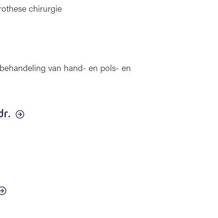
rothese chirurgie
abehandeling van hand- en pols- en
dr.