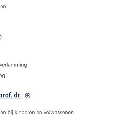
gen
nverlamming
ing
prof. dr.
n bij kinderen en volwassenen