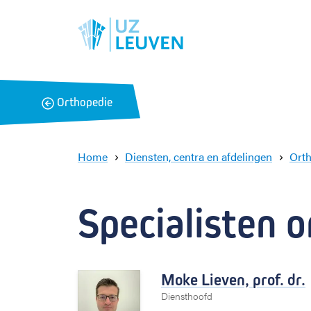
B
Orthopedie
a
c
k
Home
Diensten, centra en afdelingen
Ort
Specialisten 
Moke Lieven,
prof. dr.
Diensthoofd