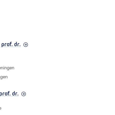
,
prof. dr.
eningen
ngen
prof. dr.
e