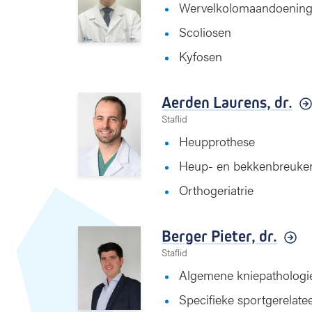
Wervelkolomaandoeninge
Scoliosen
Kyfosen
Aerden Laurens,
dr.
Staflid
Heupprothese
Heup- en bekkenbreuke
Orthogeriatrie
Berger Pieter,
dr.
Staflid
Algemene kniepathologi
Specifieke sportgerelate