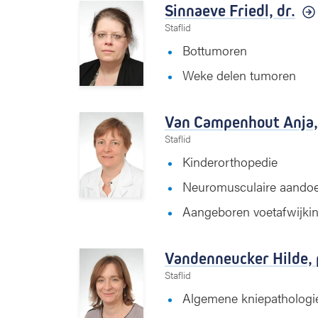
Sinnaeve Friedl,
dr.
Staflid
Bottumoren
Weke delen tumoren
Van Campenhout Anja
Staflid
Kinderorthopedie
Neuromusculaire aando
Aangeboren voetafwijki
Vandenneucker Hilde,
Staflid
Algemene kniepathologi