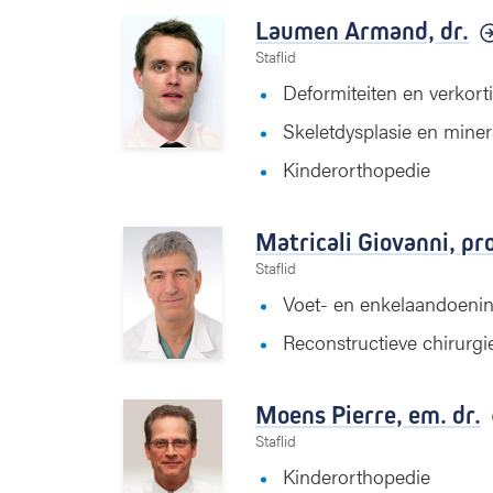
Laumen Armand,
dr.
Staflid
Deformiteiten en verkort
Skeletdysplasie en miner
Kinderorthopedie
Matricali Giovanni,
pro
Staflid
Voet- en enkelaandoeni
Reconstructieve chirurgi
Moens Pierre,
em. dr.
Staflid
Kinderorthopedie