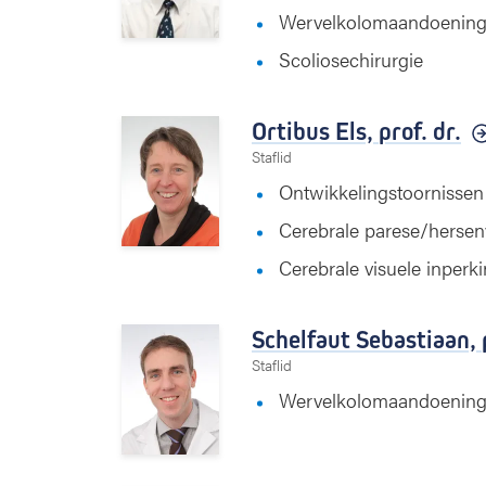
Wervelkolomaandoenin
Scoliosechirurgie
Ortibus Els,
prof. dr.
Staflid
Ontwikkelingstoornissen
Cerebrale parese/herse
Cerebrale visuele inperk
Schelfaut Sebastiaan,
Staflid
Wervelkolomaandoeninge