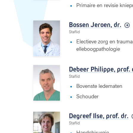
Primaire en revisie kniep
Bossen Jeroen,
dr.
Staflid
Electieve zorg en traum
elleboogpathologie
Debeer Philippe,
prof. 
Staflid
Bovenste ledematen
Schouder
Degreef Ilse,
prof. dr.
Staflid
Handchirurgie