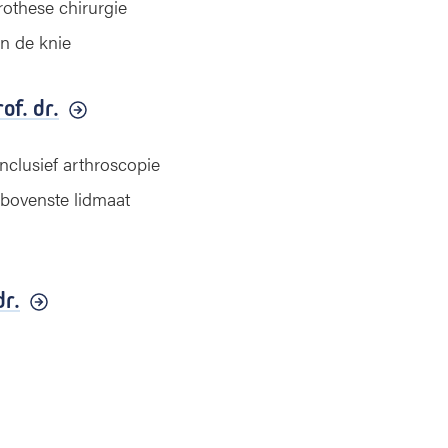
rothese chirurgie
an de knie
of. dr.
nclusief arthroscopie
 bovenste lidmaat
dr.