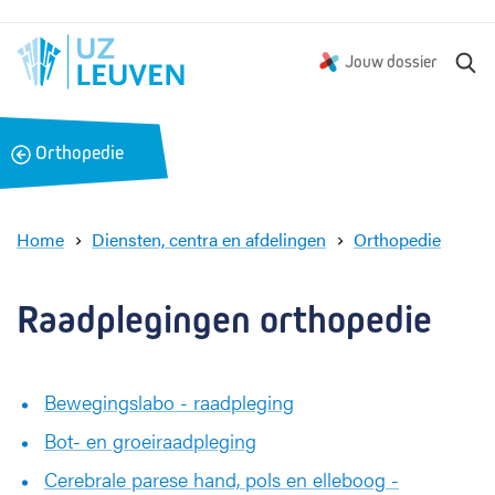
Z
Jouw dossier
o
e
k
B
Orthopedie
e
a
n
c
k
Home
Diensten, centra en afdelingen
Orthopedie
R
a
a
Raadplegingen orthopedie
d
p
l
Bewegingslabo - raadpleging
e
g
Bot- en groeiraadpleging
i
n
Cerebrale parese hand, pols en elleboog -