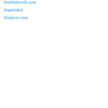
Kwaliteitsvolle zorg
Organisatie
Missie en visie
Nieuws en evenementen
Steun ons
Jobs
Professionals
Klinische studies
Opleiding
Stages
Research
Extranet
International office