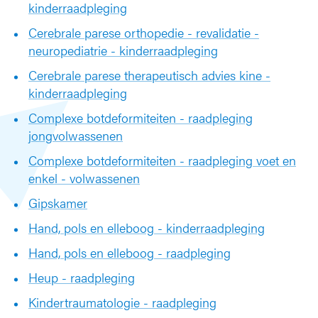
g
kinderraadpleging
e
Cerebrale parese orthopedie - revalidatie -
n
neuropediatrie - kinderraadpleging
o
r
Cerebrale parese therapeutisch advies kine -
t
kinderraadpleging
h
o
Complexe botdeformiteiten - raadpleging
p
jongvolwassenen
e
Complexe botdeformiteiten - raadpleging voet en
d
i
enkel - volwassenen
e
Gipskamer
Hand, pols en elleboog - kinderraadpleging
Hand, pols en elleboog - raadpleging
Heup - raadpleging
Kindertraumatologie - raadpleging