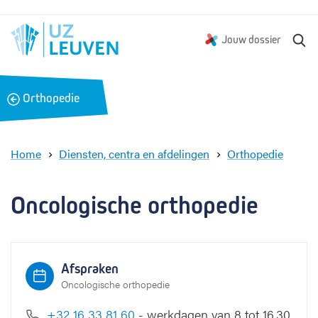
Z
Jouw dossier
o
e
k
B
Orthopedie
e
a
n
c
k
Home
Diensten, centra en afdelingen
Orthopedie
O
n
c
Oncologische orthopedie
o
l
o
g
Afspraken
i
Oncologische orthopedie
s
c
+32 16 33 81 60
- werkdagen van 8 tot 16.30