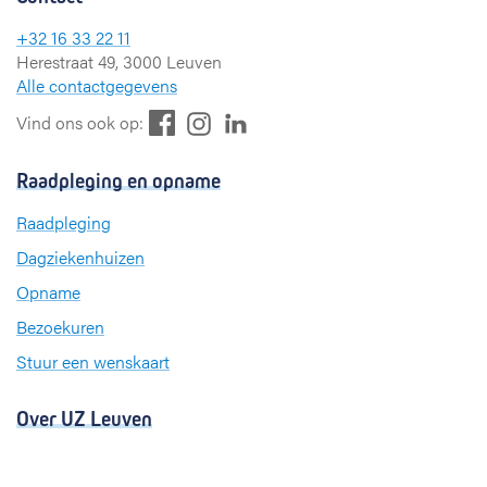
+32 16 33 22 11
Herestraat 49, 3000 Leuven
Alle contactgegevens
F
L
I
Vind ons ook op:
a
i
n
c
n
s
Raadpleging en opname
e
k
t
b
e
a
Raadpleging
o
d
g
Dagziekenhuizen
o
I
r
k
n
a
Opname
m
Bezoekuren
Stuur een wenskaart
Over UZ Leuven
Kwaliteitsvolle zorg