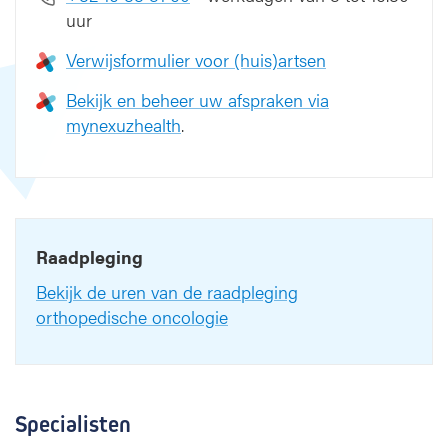
h
uur
e
o
Verwijsformulier voor (huis)artsen
r
t
Bekijk en beheer uw afspraken via
h
mynexuzhealth
.
o
p
e
d
i
e
Raadpleging
Bekijk de uren van de raadpleging
orthopedische oncologie
Specialisten