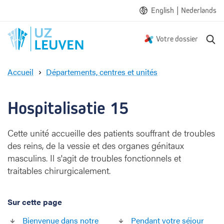
|
English
Nederlands
R
Votre dossier
e
c
Accueil
Départements, centres et unités
h
H
e
o
r
s
Hospitalisatie 15
c
p
h
i
e
Cette unité accueille des patients souffrant de troubles
t
des reins, de la vessie et des organes génitaux
a
l
masculins. Il s'agit de troubles fonctionnels et
i
traitables chirurgicalement.
s
a
t
Sur cette page
i
Bienvenue dans notre
Pendant votre séjour
e