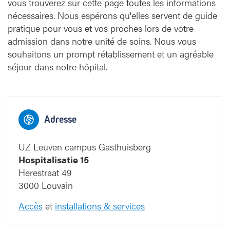
vous trouverez sur cette page toutes les informations
nécessaires. Nous espérons qu'elles servent de guide
pratique pour vous et vos proches lors de votre
admission dans notre unité de soins. Nous vous
souhaitons un prompt rétablissement et un agréable
Campus Gas
séjour dans notre hôpital.
Adresse
UZ Leuven campus Gasthuisberg
Hospitalisatie 15
Herestraat 49
3000 Louvain
Accès
et
installations & services
12
11
10
9
8
7
11
10
9
8
7
12
Blauwe straat