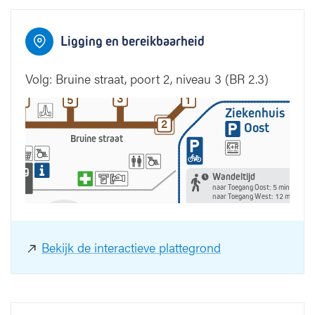
Ligging en bereikbaarheid
4
4
Volg: Bruine straat, poort 2, niveau 3 (BR 2.3)
3
6
5
1
3
6
5
1
Ziekenhuis
2
2
Oost
Bruine straat
egang
Wandeltijd
Oost
naar Toegang Oost: 5 minuten
naar Toegang West: 12 minuten
Bekijk de interactieve plattegrond