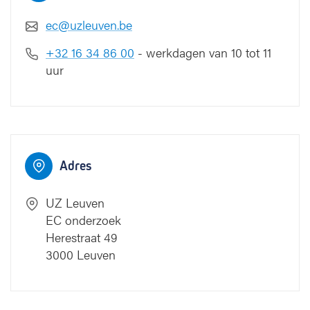
ec@uzleuven.be
+32 16 34 86 00
- werkdagen van 10 tot 11
sberg
uur
Onderwijs
en navorsing
Adres
1
1
Toegang Onderwijs
UZ Leuven
en navorsing
EC onderzoek
2
2
3
Herestraat 49
3
3000 Leuven
4
4
5
5