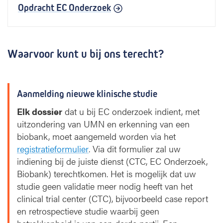
Opdracht EC Onderzoek
s
i
e
o
Waarvoor kunt u bij ons terecht?
n
d
e
r
Aanmelding nieuwe klinische studie
z
o
Elk dossier
dat u bij EC onderzoek indient, met
e
uitzondering van UMN en erkenning van een
k
biobank, moet aangemeld worden via het
registratieformulier
. Via dit formulier zal uw
indiening bij de juiste dienst (CTC, EC Onderzoek,
Biobank) terechtkomen. Het is mogelijk dat uw
studie geen validatie meer nodig heeft van het
clinical trial center (CTC), bijvoorbeeld case report
en retrospectieve studie waarbij geen