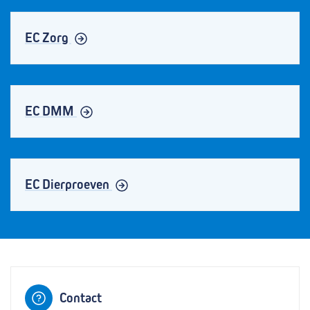
EC Zorg
EC DMM
EC Dierproeven
Contact