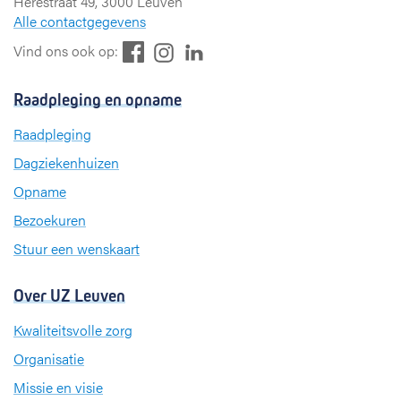
Herestraat 49, 3000 Leuven
Alle contactgegevens
F
L
I
Vind ons ook op:
a
i
n
c
n
s
Raadpleging en opname
e
k
t
b
e
a
Raadpleging
o
d
g
Dagziekenhuizen
o
I
r
k
n
a
Opname
m
Bezoekuren
Stuur een wenskaart
Over UZ Leuven
Kwaliteitsvolle zorg
Organisatie
Missie en visie