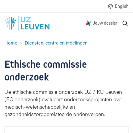
English
Z
Jouw dossier
o
e
Home
Diensten, centra en afdelingen
k
E
e
t
n
h
Ethische commissie 
i
s
onderzoek 
c
h
De ethische commissie onderzoek UZ / KU Leuven
e
(EC onderzoek) evalueert onderzoeksprojecten over
c
medisch-wetenschappelijke en
o
m
gezondheidszorggerelateerde onderwerpen.
m
i
s