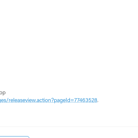
 op
ages/releaseview.action?pageId=77463528
.