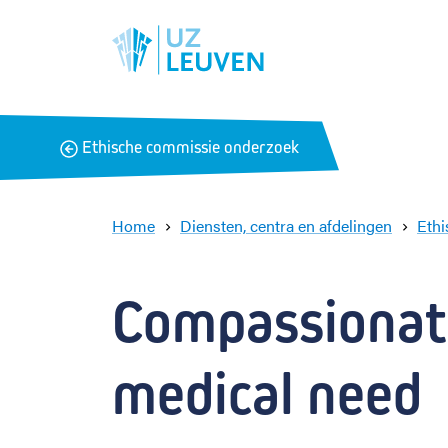
B
Ethische commissie onderzoek
a
c
k
Home
Diensten, centra en afdelingen
Eth
Compassionate
medical need