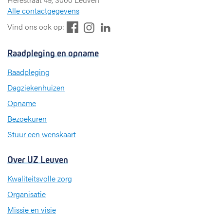
Alle contactgegevens
F
L
I
Vind ons ook op:
a
i
n
c
n
s
Raadpleging en opname
e
k
t
b
e
a
Raadpleging
o
d
g
Dagziekenhuizen
o
I
r
k
n
a
Opname
m
Bezoekuren
Stuur een wenskaart
Over UZ Leuven
Kwaliteitsvolle zorg
Organisatie
Missie en visie