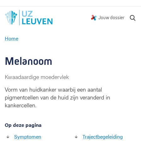
Z
Jouw dossier
o
e
Home
k
M
e
e
n
l
Melanoom
a
n
Kwaadaardige moedervlek
o
o
Vorm van huidkanker waarbij een aantal
m
pigmentcellen van de huid zijn veranderd in
kankercellen.
Op deze pagina
Symptomen
Trajectbegeleiding