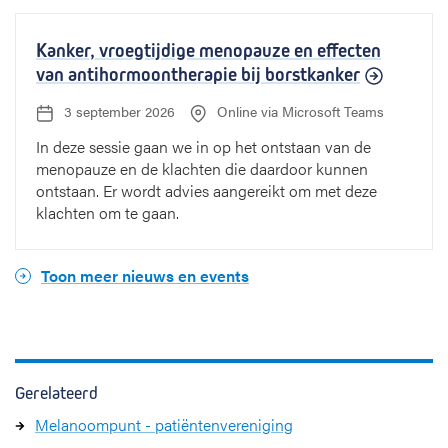
Kanker, vroegtijdige menopauze en effecten
van antihormoontherapie bij borstkanker
3 september 2026
Online via Microsoft Teams
D
L
a
o
In deze sessie gaan we in op het ontstaan van de
t
c
menopauze en de klachten die daardoor kunnen
u
a
m
t
ontstaan. Er wordt advies aangereikt om met deze
:
i
klachten om te gaan.
e
:
Toon meer nieuws en events
Gerelateerd
Melanoompunt - patiëntenvereniging