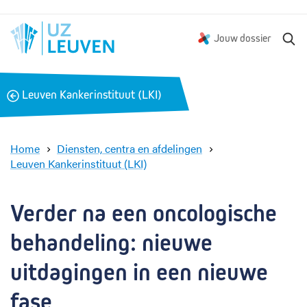
Z
Jouw dossier
o
e
k
B
Leuven Kankerinstituut (LKI)
e
a
n
c
k
Home
Diensten, centra en afdelingen
Leuven Kankerinstituut (LKI)
V
e
r
Verder na een oncologische 
d
e
behandeling: nieuwe 
r
n
uitdagingen in een nieuwe 
a
fase
e