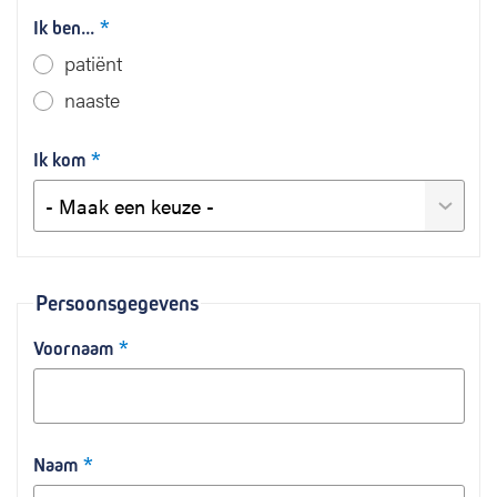
e
Ik ben...
n
i
patiënt
n
naaste
e
e
n
Ik kom
n
i
e
u
w
Persoonsgegevens
e
f
Voornaam
a
s
e
Naam