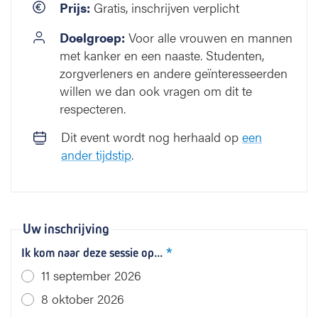
Prijs:
Gratis, inschrijven verplicht
l
i
Doelgroep:
Voor alle vrouwen en mannen
n
met kanker en een naaste. Studenten,
g
zorgverleners en andere geïnteresseerden
:
willen we dan ook vragen om dit te
n
i
respecteren.
e
Dit event wordt nog herhaald op
een
u
ander tijdstip
.
w
e
u
i
t
Uw inschrijving
d
a
Ik kom naar deze sessie op...
g
11 september 2026
i
n
8 oktober 2026
g