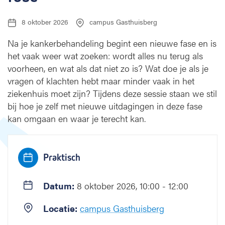
e
n
8 oktober 2026
campus Gasthuisberg
D
L
o
a
o
n
t
c
Na je kankerbehandeling begint een nieuwe fase en is
c
u
a
het vaak weer wat zoeken: wordt alles nu terug als
o
m
t
voorheen, en wat als dat niet zo is? Wat doe je als je
l
:
i
e
o
vragen of klachten hebt maar minder vaak in het
:
g
ziekenhuis moet zijn? Tijdens deze sessie staan we stil
i
bij hoe je zelf met nieuwe uitdagingen in deze fase
s
kan omgaan en waar je terecht kan.
c
h
e
b
Praktisch
e
h
Datum:
8 oktober 2026, 10:00 - 12:00
a
n
Locatie:
campus Gasthuisberg
d
e