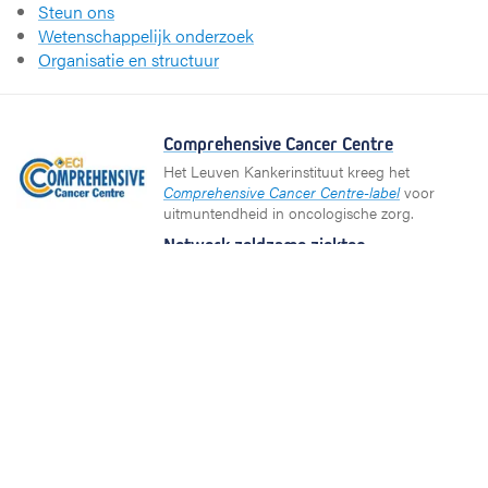
Steun ons
Wetenschappelijk onderzoek
Organisatie en structuur
Comprehensive Cancer Centre
Het Leuven Kankerinstituut kreeg het
Comprehensive Cancer Centre-label
voor
uitmuntendheid in oncologische zorg.
Netwerk zeldzame ziekten
UZ Leuven is erkend als ziekenhuis met de
functie zeldzame ziekten en werkt voor de
behandeling samen met gespecialiseerde
centra uit (internationale) netwerken.
Partners en netwerken
KU Leuven