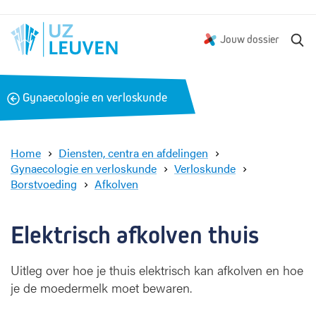
Z
Jouw dossier
o
e
k
B
Gynaecologie en verloskunde
e
a
n
c
k
Home
Diensten, centra en afdelingen
Gynaecologie en verloskunde
Verloskunde
Borstvoeding
Afkolven
E
l
e
Elektrisch afkolven thuis
k
t
Uitleg over hoe je thuis elektrisch kan afkolven en hoe
r
je de moedermelk moet bewaren.
i
s