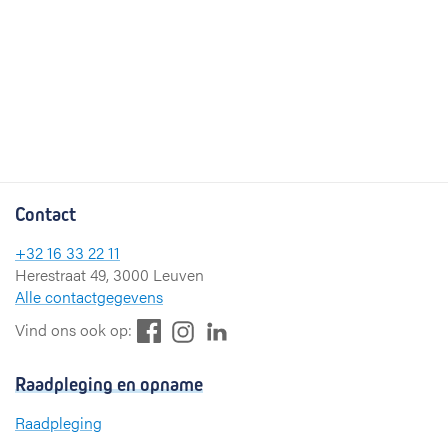
Contact
+32 16 33 22 11
Herestraat 49, 3000 Leuven
Alle contactgegevens
F
L
I
Vind ons ook op:
a
i
n
c
n
s
Raadpleging en opname
e
k
t
b
e
a
Raadpleging
o
d
g