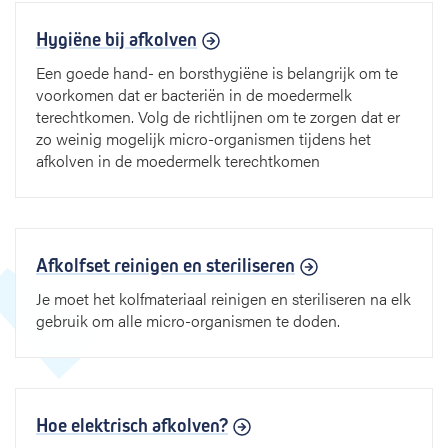
c
h
Hygiëne bij afkolven
a
f
Een goede hand- en borsthygiëne is belangrijk om te
k
voorkomen dat er bacteriën in de moedermelk
o
terechtkomen. Volg de richtlijnen om te zorgen dat er
l
zo weinig mogelijk micro-organismen tijdens het
v
afkolven in de moedermelk terechtkomen
e
n
t
h
Afkolfset reinigen en steriliseren
u
i
Je moet het kolfmateriaal reinigen en steriliseren na elk
s
gebruik om alle micro-organismen te doden.
Hoe elektrisch afkolven?