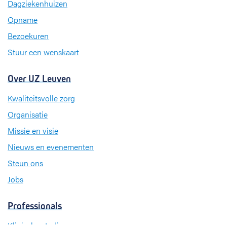
Dagziekenhuizen
o
I
r
k
n
a
Opname
m
Bezoekuren
Stuur een wenskaart
Over UZ Leuven
Kwaliteitsvolle zorg
Organisatie
Missie en visie
Nieuws en evenementen
Steun ons
Jobs
Professionals
Klinische studies